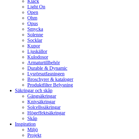
Klack
Light On
Open
Ohm
Opus
Smycka
Solenne
Socklar
Kupor
Ljuskällor
Kulodosor
Armaturtillbehör
Durable & Dynamic
Lysrörsutfasningen
Broschyrer & kataloger
Produktfilter Belysning
Säkringar och skåp
Gängsäkringar
Knivsäkringar
Solcellssäkringar
Högeffektsäkringar
Skåp
Inspiration
Miljö
Projekt