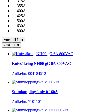
315A
355A
400A
425A
500A
630A
800A
Grid
List
Knivsäkring NH00 gG 6A 800VAC
Artikelnr: 004184512
Stumkopplingskniv 0 160A
Artikelnr: 7101101