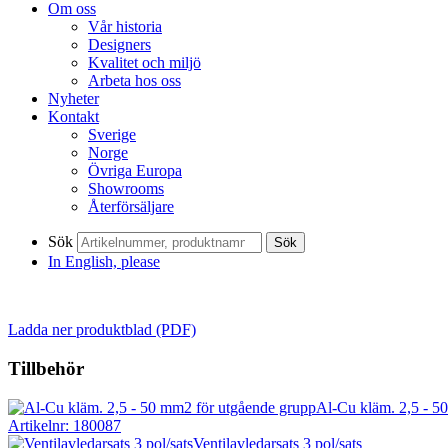
Om oss
Vår historia
Designers
Kvalitet och miljö
Arbeta hos oss
Nyheter
Kontakt
Sverige
Norge
Övriga Europa
Showrooms
Återförsäljare
Sök
Sök
In English, please
Ladda ner produktblad (PDF)
Tillbehör
Al-Cu kläm. 2,5 - 5
Artikelnr: 180087
Ventilavledarsats 3 pol/sats