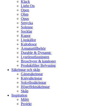
Klack
Light On
Open
Ohm
Opus
Smycka
Solenne
Socklar
Kupor
Ljuskällor
Kulodosor
Armaturtillbehör
Durable & Dynamic
Lysrörsutfasningen
Broschyrer & kataloger
Produktfilter Belysning
Säkringar och skåp
Gängsäkringar
Knivsäkringar
Solcellssäkringar
Högeffektsäkringar
Skåp
Inspiration
Miljö
Projekt