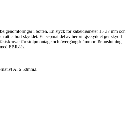
kabelgenomföringar i botten. En styck för kabeldiameter 15-37 mm och
an att ta bort skyddet. En separat del av beröringsskyddet ger skydd
, fästskruvar för stolpmontage och övergångsklämmor för anslutning
t med EBR-lås.
ernativt Al 6-50mm2.