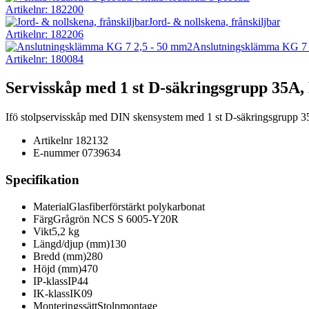
Artikelnr: 182200
Jord- & nollskena, frånskiljbar
Artikelnr: 182206
Anslutningsklämma KG 7 
Artikelnr: 180084
Servisskåp med 1 st D-säkringsgrupp 
Ifö stolpservisskåp med DIN skensystem med 1 st D-säkringsgrupp 3
Artikelnr
182132
E-nummer
0739634
Specifikation
Material
Glasfiberförstärkt polykarbonat
Färg
Grågrön NCS S 6005-Y20R
Vikt
5,2 kg
Längd/djup (mm)
130
Bredd (mm)
280
Höjd (mm)
470
IP-klass
IP44
IK-klass
IK09
Monteringssätt
Stolpmontage