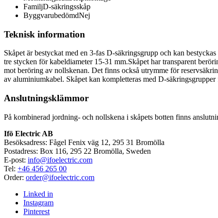
Familj
D-säkringsskåp
Byggvarubedömd
Nej
Teknisk information
Skåpet är bestyckat med en 3-fas D-säkringsgrupp och kan bestyckas 
tre stycken för kabeldiameter 15-31 mm.Skåpet har transparent berörin
mot beröring av nollskenan. Det finns också utrymme för reservsäkri
av aluminiumkabel. Skåpet kan kompletteras med D-säkringsgrupper fr
Anslutningsklämmor
På kombinerad jordning- och nollskena i skåpets botten finns anslut
Ifö Electric AB
Besöksadress: Fågel Fenix väg 12, 295 31 Bromölla
Postadress: Box 116, 295 22 Bromölla, Sweden
E-post:
info@ifoelectric.com
Tel:
+46 456 265 00
Order:
order@ifoelectric.com
Linked in
Instagram
Pinterest