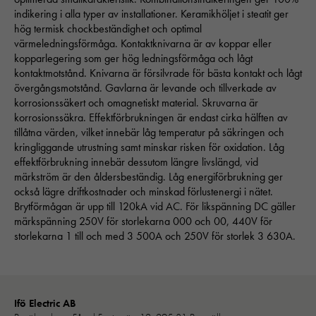
indikering i alla typer av installationer. Keramikhöljet i steatit ger
hög termisk chockbeständighet och optimal
värmeledningsförmåga. Kontaktknivarna är av koppar eller
kopparlegering som ger hög ledningsförmåga och lågt
kontaktmotstånd. Knivarna är försilvrade för bästa kontakt och lågt
övergångsmotstånd. Gavlarna är levande och tillverkade av
korrosionssäkert och omagnetiskt material. Skruvarna är
korrosionssäkra. Effektförbrukningen är endast cirka hälften av
Nödvändiga
tillåtna värden, vilket innebär låg temperatur på säkringen och
Dessa kakor går inte att välja bort. 
kringliggande utrustning samt minskar risken för oxidation. Låg
behövs för att hemsidan över huvud t
effektförbrukning innebär dessutom längre livslängd, vid
ska fungera:
märkström är den åldersbeständig. Låg energiförbrukning ger
"cookies_and_content_security_poli
också lägre driftkostnader och minskad förlustenergi i nätet.
denna kaka kommer ihåg ditt val av
Brytförmågan är upp till 120kA vid AC. För likspänning DC gäller
kakor.
märkspänning 250V för storlekarna 000 och 00, 440V för
storlekarna 1 till och med 3 500A och 250V för storlek 3 630A.
Statistik
För att vi ska
kunna
Ifö Electric AB
förbättra