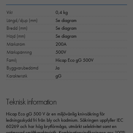
Vikt
0,4 kg
Längd/djup (mm)
Se diagram
Bredd (mm)
Se diagram
Höjd (mm)
Se diagram
Märkström
200A
Märkspänning
500V
Familj
Hicap Eco gG 500V
Byggvarubedömd
Ja
Karakteristik
gG
Teknisk information
Hicap Eco gG 500 V är en miljövänlig knivsäkring för
ledningsskydd fri från bly och kadmium. Säkringen uppfyller IEC
60269 och har hög brytförmåga, utmärkt selektivitet samt en
optimerad smältkarakteristik. Kombinationsindikeringen ger 100%