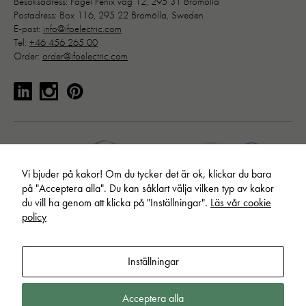
Besöksadress: Fågel Fenix väg 12, 295 31 Bromölla
hemsidans
Postadress: Box 116, 295 22 Bromölla, Sweden
funktionalitet
E-post:
info@ifoelectric.com
och
Tel:
+46 456 265 00
uppbyggnad,
Order:
order@ifoelectric.com
baserat på
hur hemsidan
används:
"Google
Analytics",
"_ga" och
"ga#"
Vi bjuder på kakor! Om du tycker det är ok, klickar du bara
på "Acceptera alla". Du kan såklart välja vilken typ av kakor
Upplevelse
du vill ha genom att klicka på "Inställningar".
Läs vår cookie
För att vår
policy
hemsida ska
prestera så
bra som
© Ifö Electric AB. Allt material publicerat på webbplatsen är skyddat
Inställningar
möjligt under
enligt internationell upphovsrättslagstiftning.
Läs om hur vi behandlar
ditt besök.
dina personuppgifter
.
Ändra inställningar för cookies
.
Om du nekar
Acceptera alla