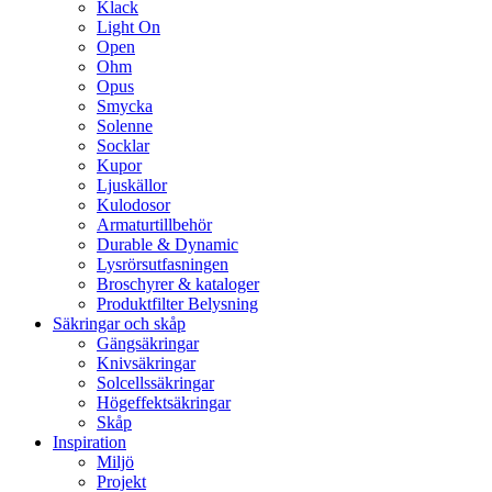
Klack
Light On
Open
Ohm
Opus
Smycka
Solenne
Socklar
Kupor
Ljuskällor
Kulodosor
Armaturtillbehör
Durable & Dynamic
Lysrörsutfasningen
Broschyrer & kataloger
Produktfilter Belysning
Säkringar och skåp
Gängsäkringar
Knivsäkringar
Solcellssäkringar
Högeffektsäkringar
Skåp
Inspiration
Miljö
Projekt