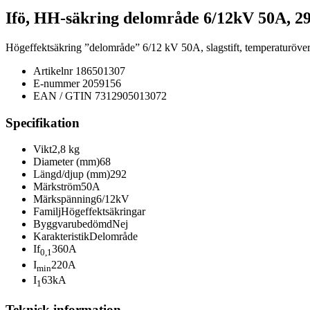
Ifö, HH-säkring delområde 6/12kV 50A, 
Högeffektsäkring ”delområde” 6/12 kV 50A, slagstift, temperaturöv
Artikelnr
186501307
E-nummer
2059156
EAN / GTIN
7312905013072
Specifikation
Vikt
2,8 kg
Diameter (mm)
68
Längd/djup (mm)
292
Märkström
50A
Märkspänning
6/12kV
Familj
Högeffektsäkringar
Byggvarubedömd
Nej
Karakteristik
Delområde
If
360A
0,1
I
220A
min
I
63kA
1
Teknisk information