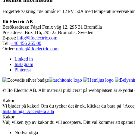
Högeffektsäkring "delområde" 12 kV 50A med temperaturövervaknings
Ifö Electric AB
Besöksadress: Fågel Fenix väg 12, 295 31 Bromölla
Postadress: Box 116, 295 22 Bromölla, Sweden
E-post:
info@ifoelectric.com
Tel:
+46 456 265 00
Order:
order@ifoelectric.com
Linked in
Instagram
Pinterest
© Ifö Electric AB. Allt material publicerat på webbplatsen är skyddat e
Kakor
Vi bjuder på kakor! Om du tycker det är ok, klickar du bara på "Accept
Inställningar
Acceptera alla
Kakor
Välj vilken typ av kakor du vill acceptera. Ditt val kommer att sparas i
Nödvändiga