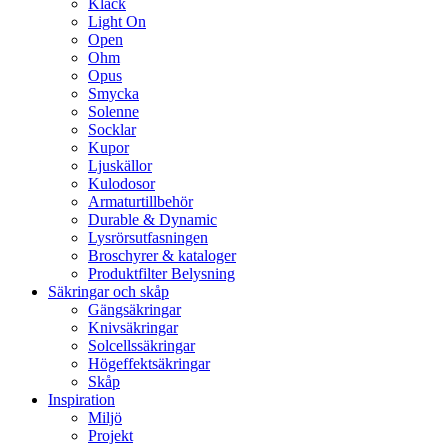
Klack
Light On
Open
Ohm
Opus
Smycka
Solenne
Socklar
Kupor
Ljuskällor
Kulodosor
Armaturtillbehör
Durable & Dynamic
Lysrörsutfasningen
Broschyrer & kataloger
Produktfilter Belysning
Säkringar och skåp
Gängsäkringar
Knivsäkringar
Solcellssäkringar
Högeffektsäkringar
Skåp
Inspiration
Miljö
Projekt