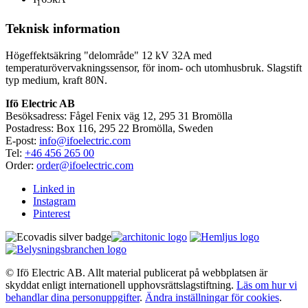
1
Teknisk information
Högeffektsäkring "delområde" 12 kV 32A med
temperaturövervakningssensor, för inom- och utomhusbruk. Slagstift
typ medium, kraft 80N.
Ifö Electric AB
Besöksadress: Fågel Fenix väg 12, 295 31 Bromölla
Postadress: Box 116, 295 22 Bromölla, Sweden
E-post:
info@ifoelectric.com
Tel:
+46 456 265 00
Order:
order@ifoelectric.com
Linked in
Instagram
Pinterest
© Ifö Electric AB. Allt material publicerat på webbplatsen är
skyddat enligt internationell upphovsrättslagstiftning.
Läs om hur vi
behandlar dina personuppgifter
.
Ändra inställningar för cookies
.