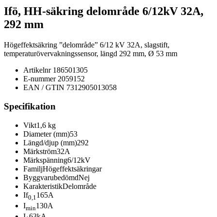
Ifö, HH-säkring delområde 6/12kV 32A,
292 mm
Högeffektsäkring ”delområde” 6/12 kV 32A, slagstift,
temperaturövervakningssensor, längd 292 mm, Ø 53 mm
Artikelnr
186501305
E-nummer
2059152
EAN / GTIN
7312905013058
Specifikation
Vikt
1,6 kg
Diameter (mm)
53
Längd/djup (mm)
292
Märkström
32A
Märkspänning
6/12kV
Familj
Högeffektsäkringar
Byggvarubedömd
Nej
Karakteristik
Delområde
If
165A
0,1
I
130A
min
I
63kA