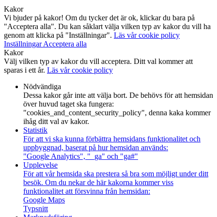
Kakor
Vi bjuder på kakor! Om du tycker det är ok, klickar du bara på
"Acceptera alla". Du kan såklart välja vilken typ av kakor du vill ha
genom att klicka på "Inställningar".
Läs vår cookie policy
Inställningar
Acceptera alla
Kakor
Välj vilken typ av kakor du vill acceptera. Ditt val kommer att
sparas i ett år.
Läs vår cookie policy
Nödvändiga
Dessa kakor går inte att välja bort. De behövs för att hemsidan
över huvud taget ska fungera:
"cookies_and_content_security_policy", denna kaka kommer
ihåg ditt val av kakor.
Statistik
För att vi ska kunna förbättra hemsidans funktionalitet och
uppbyggnad, baserat på hur hemsidan används:
"Google Analytics", "_ga" och "ga#"
Upplevelse
För att vår hemsida ska prestera så bra som möjligt under ditt
besök. Om du nekar de här kakorna kommer viss
funktionalitet att försvinna från hemsidan:
Google Maps
Typsnitt