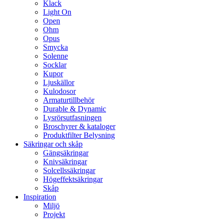
Klack
Light On
Open
Ohm
Opus
Smycka
Solenne
Socklar
Kupor
Ljuskällor
Kulodosor
Armaturtillbehör
Durable & Dynamic
Lysrörsutfasningen
Broschyrer & kataloger
Produktfilter Belysning
Säkringar och skåp
Gängsäkringar
Knivsäkringar
Solcellssäkringar
Högeffektsäkringar
Skåp
Inspiration
Miljö
Projekt