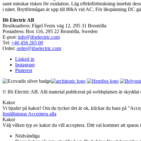
samt minskar risken för oxidation. Låg effektförbrukning innebär des
i nätet. Brytförmågan är upp till 80kA vid AC. För likspänning DC g
Ifö Electric AB
Besöksadress: Fågel Fenix väg 12, 295 31 Bromölla
Postadress: Box 116, 295 22 Bromölla, Sweden
E-post:
info@ifoelectric.com
Tel:
+46 456 265 00
Order:
order@ifoelectric.com
Linked in
Instagram
Pinterest
© Ifö Electric AB. Allt material publicerat på webbplatsen är skyddat e
Kakor
Vi bjuder på kakor! Om du tycker det är ok, klickar du bara på "Accept
Inställningar
Acceptera alla
Kakor
Välj vilken typ av kakor du vill acceptera. Ditt val kommer att sparas i
Nödvändiga