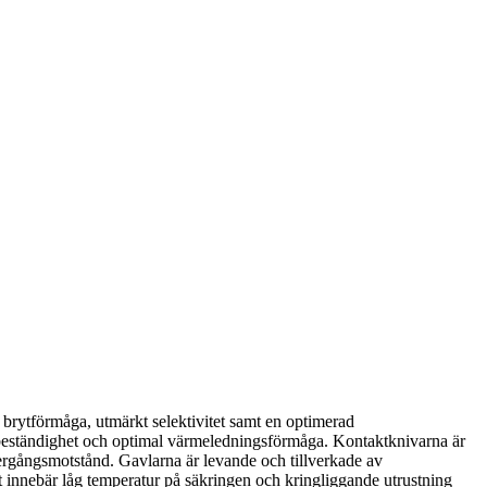
rytförmåga, utmärkt selektivitet samt en optimerad
ockbeständighet och optimal värmeledningsförmåga. Kontaktknivarna är
ergångsmotstånd. Gavlarna är levande och tillverkade av
et innebär låg temperatur på säkringen och kringliggande utrustning