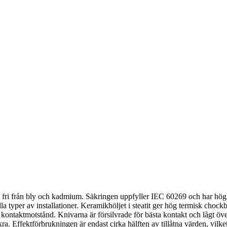
fri från bly och kadmium. Säkringen uppfyller IEC 60269 och har hög b
la typer av installationer. Keramikhöljet i steatit ger hög termisk ch
kontaktmotstånd. Knivarna är försilvrade för bästa kontakt och lågt öv
a. Effektförbrukningen är endast cirka hälften av tillåtna värden, vilk