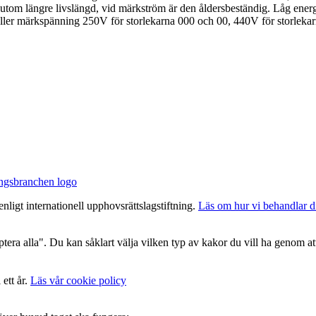
sutom längre livslängd, vid märkström är den åldersbeständig. Låg energ
äller märkspänning 250V för storlekarna 000 och 00, 440V för storleka
nligt internationell upphovsrättslagstiftning.
Läs om hur vi behandlar d
era alla". Du kan såklart välja vilken typ av kakor du vill ha genom att
 ett år.
Läs vår cookie policy