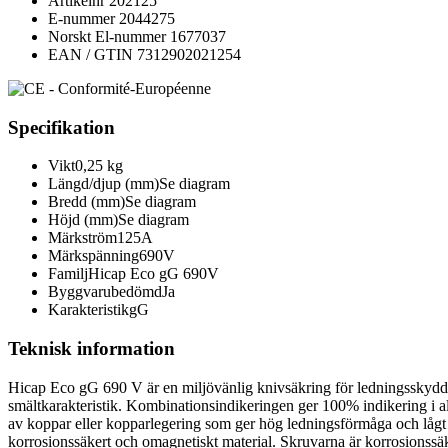
Artikelnr
202125
E-nummer
2044275
Norskt El-nummer
1677037
EAN / GTIN
7312902021254
Specifikation
Vikt
0,25 kg
Längd/djup (mm)
Se diagram
Bredd (mm)
Se diagram
Höjd (mm)
Se diagram
Märkström
125A
Märkspänning
690V
Familj
Hicap Eco gG 690V
Byggvarubedömd
Ja
Karakteristik
gG
Teknisk information
Hicap Eco gG 690 V är en miljövänlig knivsäkring för ledningsskydd 
smältkarakteristik. Kombinationsindikeringen ger 100% indikering i al
av koppar eller kopparlegering som ger hög ledningsförmåga och lågt 
korrosionssäkert och omagnetiskt material. Skruvarna är korrosionssäkr