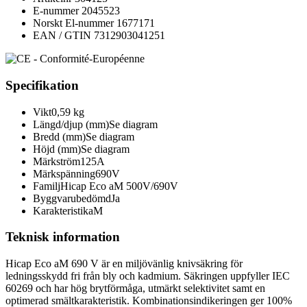
E-nummer
2045523
Norskt El-nummer
1677171
EAN / GTIN
7312903041251
Specifikation
Vikt
0,59 kg
Längd/djup (mm)
Se diagram
Bredd (mm)
Se diagram
Höjd (mm)
Se diagram
Märkström
125A
Märkspänning
690V
Familj
Hicap Eco aM 500V/690V
Byggvarubedömd
Ja
Karakteristik
aM
Teknisk information
Hicap Eco aM 690 V är en miljövänlig knivsäkring för
ledningsskydd fri från bly och kadmium. Säkringen uppfyller IEC
60269 och har hög brytförmåga, utmärkt selektivitet samt en
optimerad smältkarakteristik. Kombinationsindikeringen ger 100%