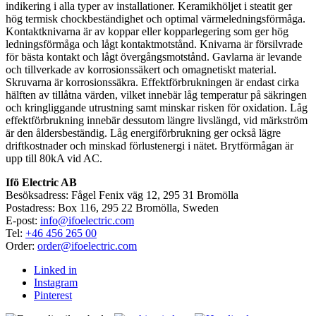
indikering i alla typer av installationer. Keramikhöljet i steatit ger
hög termisk chockbeständighet och optimal värmeledningsförmåga.
Kontaktknivarna är av koppar eller kopparlegering som ger hög
ledningsförmåga och lågt kontaktmotstånd. Knivarna är försilvrade
för bästa kontakt och lågt övergångsmotstånd. Gavlarna är levande
och tillverkade av korrosionssäkert och omagnetiskt material.
Skruvarna är korrosionssäkra. Effektförbrukningen är endast cirka
hälften av tillåtna värden, vilket innebär låg temperatur på säkringen
och kringliggande utrustning samt minskar risken för oxidation. Låg
effektförbrukning innebär dessutom längre livslängd, vid märkström
är den åldersbeständig. Låg energiförbrukning ger också lägre
driftkostnader och minskad förlustenergi i nätet. Brytförmågan är
upp till 80kA vid AC.
Ifö Electric AB
Besöksadress: Fågel Fenix väg 12, 295 31 Bromölla
Postadress: Box 116, 295 22 Bromölla, Sweden
E-post:
info@ifoelectric.com
Tel:
+46 456 265 00
Order:
order@ifoelectric.com
Linked in
Instagram
Pinterest