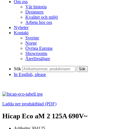
Om oss
Vår historia
Designers
Kvalitet och miljö
Arbeta hos oss
Nyheter
Kontakt
Sverige
Norge
Övriga Europa
Showrooms
Återförsäljare
Sök
Sök
In English, please
Ladda ner produktblad (PDF)
Hicap Eco aM 2 125A 690V~
Artikelnr
304125