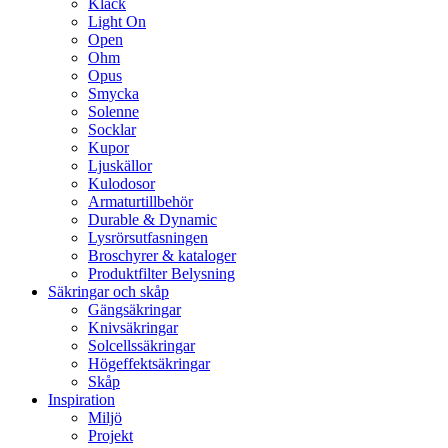
Klack
Light On
Open
Ohm
Opus
Smycka
Solenne
Socklar
Kupor
Ljuskällor
Kulodosor
Armaturtillbehör
Durable & Dynamic
Lysrörsutfasningen
Broschyrer & kataloger
Produktfilter Belysning
Säkringar och skåp
Gängsäkringar
Knivsäkringar
Solcellssäkringar
Högeffektsäkringar
Skåp
Inspiration
Miljö
Projekt