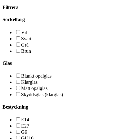
Filtrera
Sockelfärg
Vit
Svart
Grå
Brun
Glas
Blankt opalglas
Klarglas
Matt opalglas
Skyddsglas (klarglas)
Bestyckning
E14
E27
G9
GU10