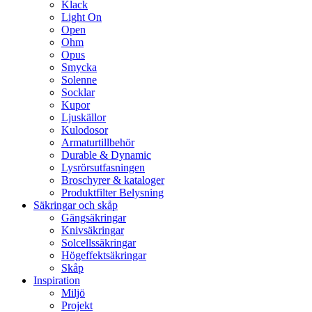
Klack
Light On
Open
Ohm
Opus
Smycka
Solenne
Socklar
Kupor
Ljuskällor
Kulodosor
Armaturtillbehör
Durable & Dynamic
Lysrörsutfasningen
Broschyrer & kataloger
Produktfilter Belysning
Säkringar och skåp
Gängsäkringar
Knivsäkringar
Solcellssäkringar
Högeffektsäkringar
Skåp
Inspiration
Miljö
Projekt