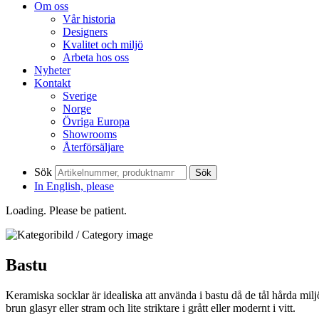
Om oss
Vår historia
Designers
Kvalitet och miljö
Arbeta hos oss
Nyheter
Kontakt
Sverige
Norge
Övriga Europa
Showrooms
Återförsäljare
Sök
Sök
In English, please
Loading. Please be patient.
Bastu
Keramiska socklar är idealiska att använda i bastu då de tål hårda miljö
brun glasyr eller stram och lite striktare i grått eller modernt i vitt.