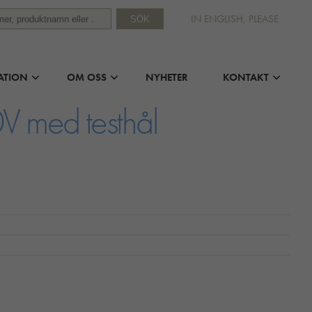
IN ENGLISH, PLEASE
SÖK
ATION
OM OSS
NYHETER
KONTAKT
 med testhål