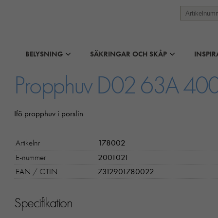
BELYSNING
SÄKRINGAR OCH SKÅP
INSPIR
Propphuv D02 63A 400V
Ifö propphuv i porslin
Artikelnr
178002
E-nummer
2001021
EAN / GTIN
7312901780022
Specifikation