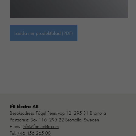
Ladda ner produktblad (PDF)
Ifö Electric AB
Besöksadress: Fågel Fenix väg 12, 295 31 Bromölla
Postadress: Box 116, 295 22 Bromölla, Sweden
E-post:
info@ifoelectric.com
Tel:
+46 456 265 00