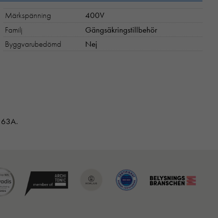
Märkspänning
400V
Familj
Gängsäkringstillbehör
Byggvarubedömd
Nej
- 63A.