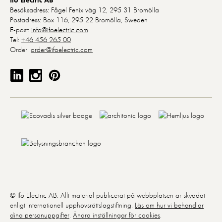
Ifö Electric AB
Om du nekar
Besöksadress: Fågel Fenix väg 12, 295 31 Bromölla
de här
Postadress: Box 116, 295 22 Bromölla, Sweden
kakorna
E-post:
info@ifoelectric.com
kommer viss
Tel:
+46 456 265 00
funktionalitet
Order:
order@ifoelectric.com
att försvinna
från
hemsidan:
Google
Maps
Typsnitt
Marknadsföring
Genom att dela med
dig av dina intressen
och ditt beteende när
du surfar ökar du
chansen att få se
© Ifö Electric AB. Allt material publicerat på webbplatsen är skyddat
personligt anpassat
enligt internationell upphovsrättslagstiftning.
Läs om hur vi behandlar
innehåll och
dina personuppgifter
.
Ändra inställningar för cookies
.