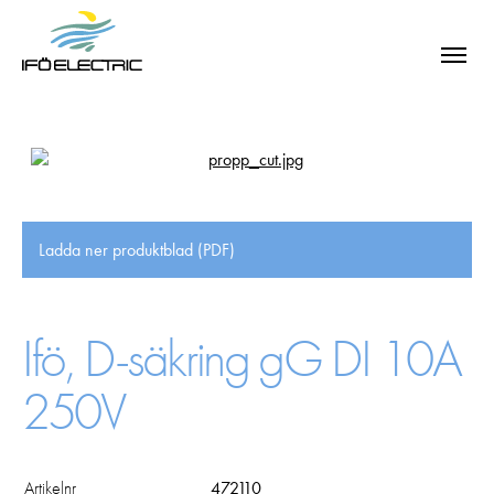
Ladda ner produktblad (PDF)
Ifö, D-säkring gG DI 10A
250V
SÖK
Artikelnr
472110