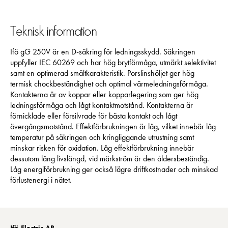
förbättra
hemsidans
funktionalitet
Teknisk information
och
uppbyggnad,
Ifö gG 250V är en D-säkring för ledningsskydd. Säkringen
baserat på
uppfyller IEC 60269 och har hög brytförmåga, utmärkt selektivitet
hur hemsidan
samt en optimerad smältkarakteristik. Porslinshöljet ger hög
används:
termisk chockbeständighet och optimal värmeledningsförmåga.
"Google
Kontakterna är av koppar eller kopparlegering som ger hög
Analytics",
ledningsförmåga och lågt kontaktmotstånd. Kontakterna är
"_ga" och
förnicklade eller försilvrade för bästa kontakt och lågt
"ga#"
övergångsmotstånd. Effektförbrukningen är låg, vilket innebär låg
temperatur på säkringen och kringliggande utrustning samt
minskar risken för oxidation. Låg effektförbrukning innebär
Upplevelse
dessutom lång livslängd, vid märkström är den åldersbeständig.
För att vår
Låg energiförbrukning ger också lägre driftkostnader och minskad
hemsida ska
förlustenergi i nätet.
prestera så
bra som
möjligt under
ditt besök.