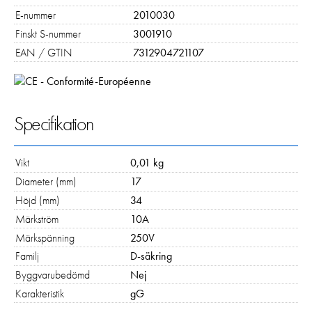
E-nummer
2010030
Finskt S-nummer
3001910
EAN / GTIN
7312904721107
Specifikation
Nödvändiga
Dessa kakor går inte att välja bort. De
Vikt
0,01 kg
behövs för att hemsidan över huvud taget
ska fungera:
Diameter (mm)
17
"cookies_and_content_security_policy",
Höjd (mm)
34
denna kaka kommer ihåg ditt val av
Märkström
10A
kakor.
Märkspänning
250V
Familj
D-säkring
Statistik
Byggvarubedömd
Nej
För att vi ska
Karakteristik
gG
kunna