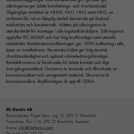
säkringarna ger både kortslutnings- och överlastskydd.
Tillgängliga storlekar är NH00, NH1, NH2 samt NH3, se
sortiment för val av lämplig storlek beroende på önskad
märkström och karakteristik. Måtten på säkringarna är
standardmått för montage i säkringslastfrånskiljare. Säkringarna
uppfyller IEC 60269 och har hög brytförmåga samt utmärkt
Nödvändiga
selektivitet. Kombinationsindikeringen ger 100% indikering i alla
Dessa kakor går inte att välja bort. 
typer av installationer. Keramiska höljet ger hög termisk
behövs för att hemsidan över huvud t
chockbeständighet och optimal värmeledningsförmåga.
ska fungera:
Kontaktknivarna är försilvrade för bästa kontakt och lågt
"cookies_and_content_security_poli
övergångsmotstånd. Gavlarna är levande och tillverkade av
denna kaka kommer ihåg ditt val av
korrosionssäkert och omagnetiskt material. Skruvarna är
kakor.
korrosionssäkra. Brytförmågan är upp till 120kA.
Statistik
För att vi ska
Ifö Electric AB
kunna
Besöksadress: Fågel Fenix väg 12, 295 31 Bromölla
förbättra
Postadress: Box 116, 295 22 Bromölla, Sweden
hemsidans
E-post:
info@ifoelectric.com
funktionalitet
Tel:
+46 456 265 00