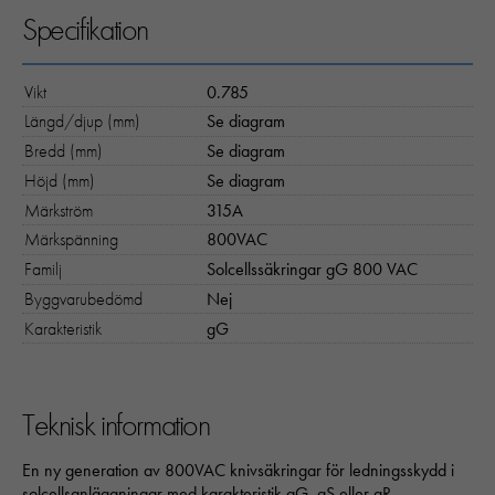
Specifikation
Vikt
0.785
Längd/djup (mm)
Se diagram
Bredd (mm)
Se diagram
Höjd (mm)
Se diagram
Märkström
315A
Märkspänning
800VAC
Familj
Solcellssäkringar gG 800 VAC
Byggvarubedömd
Nej
Karakteristik
gG
Teknisk information
En ny generation av 800VAC knivsäkringar för ledningsskydd i
solcellsanläggningar med karakteristik gG, gS eller gR,