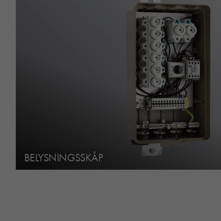
BELYSNINGSSKÅP
SERVISSKÅP XL