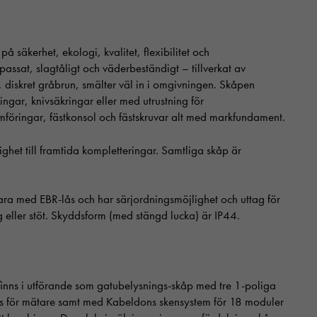
å säkerhet, ekologi, kvalitet, flexibilitet och
assat, slagtåligt och väderbeständigt – tillverkat av
diskret gråbrun, smälter väl in i omgivningen. Skåpen
ngar, knivsäkringar eller med utrustning för
föringar, fästkonsol och fästskruvar alt med markfundament.
ighet till framtida kompletteringar. Samtliga skåp är
bara med EBR-lås och har särjordningsmöjlighet och uttag för
 eller stöt. Skyddsform (med stängd lucka) är IP44.
 finns i utförande som gatubelysnings-skåp med tre 1-poliga
ts för mätare samt med Kabeldons skensystem för 18 moduler