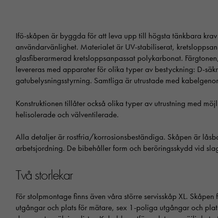
Ifö-skåpen är byggda för att leva upp till högsta tänkbara krav p
användarvänlighet. Materialet är UV-stabiliserat, kretsloppsanp
glasfiberarmerad kretsloppsanpassat polykarbonat. Färgtonen, 
levereras med apparater för olika typer av bestyckning: D-säkri
gatubelysningsstyrning. Samtliga är utrustade med kabelgenom
Konstruktionen tillåter också olika typer av utrustning med möjl
helisolerade och välventilerade.
Alla detaljer är rostfria/korrosionsbeständiga. Skåpen är lås
arbetsjordning. De bibehåller form och beröringsskydd vid slag
Två storlekar
För stolpmontage finns även våra större servisskåp XL. Skåpen
utgångar och plats för mätare, sex 1-poliga utgångar och pla