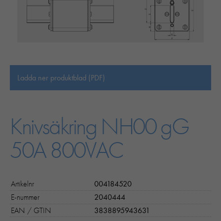
Ladda ner produktblad (PDF)
Knivsäkring NH00 gG
50A 800VAC
Artikelnr
004184520
E-nummer
2040444
EAN / GTIN
3838895943631