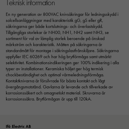
Teknisk information
En ny generation av 800VAC knivsäkringar för ledningsskydd i
solcellsanläggningar med karakteristik gG, gS eller gR,
säkringarna ger både kortslutnings- och överlastskydd.
Tillgängliga storlekar är NH00, NH1, NH2 samt NH3, se
sortiment för val av lämplig storlek beroende på önskad
märkström och karakteristik. Måtten på säkringarna är
standardmått för montage i säkringslastfrånskiljare. Säkringarna
uppfyller IEC 60269 och har hög brytförmåga samt utmärkt
selektivitet. Kombinationsindikeringen ger 100% indikering i alla
typer av installationer. Keramiska höljet ger hög termisk
chockbeständighet och optimal värmeledningsförmåga.
Kontaktknivarna är försilvrade för bästa kontakt och lågt
övergångsmotstånd. Gavlarna är levande och tillverkade av
korrosionssäkert och omagnetiskt material. Skruvarna är
korrosionssäkra. Brytförmågan är upp till 120kA.
Nödvändiga
Dessa kakor går inte att välja bort. 
Ifö Electric AB
behövs för att hemsidan över huvud t