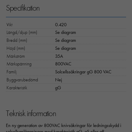
Specifikation
Vikt
0.420
Längd/djup (mm)
Se diagram
Bredd (mm)
Se diagram
Höjd (mm)
Se diagram
Märkström
35A
Märkspänning
800VAC
Familj
Solcellssäkringar gG 800 VAC
Byggvarubedömd
Nej
Karakteristik
gG
Teknisk information
En ny generation av 800VAC knivsäkringar för ledningsskydd i
solcellsanläggningar med karakteristik gG, gS eller gR,