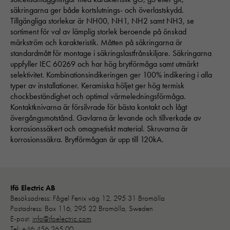
säkringarna ger både kortslutnings- och överlastskydd.
Tillgängliga storlekar är NH00, NH1, NH2 samt NH3, se
sortiment för val av lämplig storlek beroende på önskad
märkström och karakteristik. Måtten på säkringarna är
standardmått för montage i säkringslastfrånskiljare. Säkringarna
uppfyller IEC 60269 och har hög brytförmåga samt utmärkt
Nödvändiga
selektivitet. Kombinationsindikeringen ger 100% indikering i alla
Dessa kakor går inte att välja bort. 
typer av installationer. Keramiska höljet ger hög termisk
behövs för att hemsidan över huvud t
chockbeständighet och optimal värmeledningsförmåga.
ska fungera:
Kontaktknivarna är försilvrade för bästa kontakt och lågt
"cookies_and_content_security_poli
övergångsmotstånd. Gavlarna är levande och tillverkade av
denna kaka kommer ihåg ditt val av
korrosionssäkert och omagnetiskt material. Skruvarna är
kakor.
korrosionssäkra. Brytförmågan är upp till 120kA.
Statistik
För att vi ska
Ifö Electric AB
kunna
Besöksadress: Fågel Fenix väg 12, 295 31 Bromölla
förbättra
Postadress: Box 116, 295 22 Bromölla, Sweden
hemsidans
E-post:
info@ifoelectric.com
funktionalitet
Tel:
+46 456 265 00