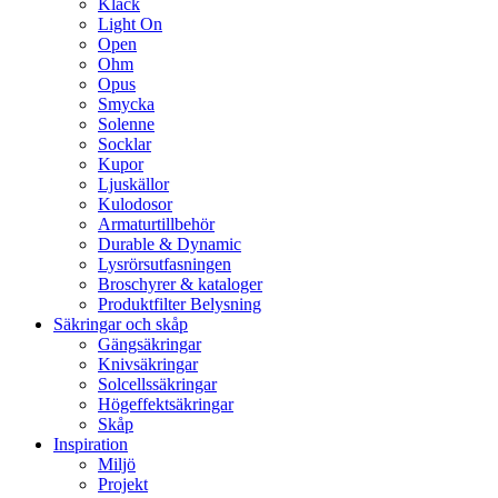
Klack
Light On
Open
Ohm
Opus
Smycka
Solenne
Socklar
Kupor
Ljuskällor
Kulodosor
Armaturtillbehör
Durable & Dynamic
Lysrörsutfasningen
Broschyrer & kataloger
Produktfilter Belysning
Säkringar och skåp
Gängsäkringar
Knivsäkringar
Solcellssäkringar
Högeffektsäkringar
Skåp
Inspiration
Miljö
Projekt