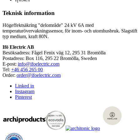
1
Teknisk information
Högeffektsäkring "delområde" 24 kV 6A med
temperaturövervakningssensor, för inom- och utomhusbruk. Slagstift
typ medium, kraft 80N.
Ifö Electric AB
Besöksadress: Fågel Fenix väg 12, 295 31 Bromölla
Postadress: Box 116, 295 22 Bromölla, Sweden
E-post:
info@ifoelectric.com
Tel:
+46 456 265 00
Order:
order@ifoelectric.com
Linked in
Instagram
Pinterest