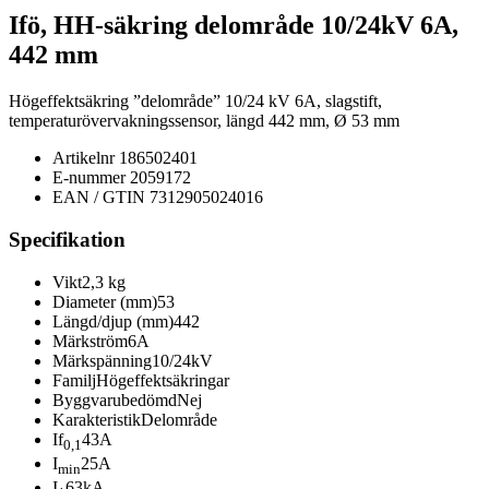
Ifö, HH-säkring delområde 10/24kV 6A,
442 mm
Högeffektsäkring ”delområde” 10/24 kV 6A, slagstift,
temperaturövervakningssensor, längd 442 mm, Ø 53 mm
Artikelnr
186502401
E-nummer
2059172
EAN / GTIN
7312905024016
Specifikation
Vikt
2,3 kg
Diameter (mm)
53
Längd/djup (mm)
442
Märkström
6A
Märkspänning
10/24kV
Familj
Högeffektsäkringar
Byggvarubedömd
Nej
Karakteristik
Delområde
If
43A
0,1
I
25A
min
I
63kA