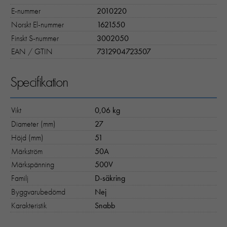
E-nummer
2010220
Norskt El-nummer
1621550
Finskt S-nummer
3002050
EAN / GTIN
7312904723507
Specifikation
Vikt
0,06 kg
Diameter (mm)
27
Höjd (mm)
51
Märkström
50A
Märkspänning
500V
Familj
D-säkring
Byggvarubedömd
Nej
Karakteristik
Snabb