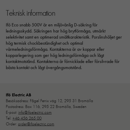
Teknisk information
Ifö Eco snabb 500V är en miljövänlig D-säkring för
ledningsskydd. Säkringen har hög brytförmåga, utmärkt
selektivitet samt en optimerad smältkarakteristik. Porslinshöljet ger
hög termisk chockbeständighet och optimal
värmeledningsförmåga. Kontakterna är av koppar eller
kopparlegering som ger hög ledningsförmåga och lågt
kontaktmotstånd. Kontakterna är förnicklade eller försilvrade för
bästa kontakt och lågt övergångsmotstånd.
Ifö Electric AB
Besöksadress: Fågel Fenix väg 12, 295 31 Bromölla
Postadress: Box 116, 295 22 Bromölla, Sweden
E-post:
info@ifoelectric.com
Tel:
+46 456 265 00
Order:
order@ifoelectric.com