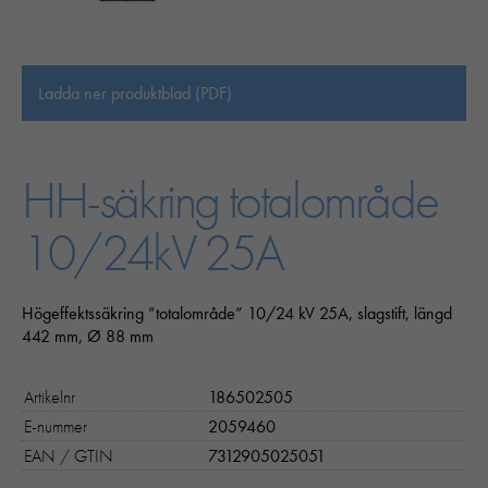
Ladda ner produktblad (PDF)
HH-säkring totalområde
10/24kV 25A
Högeffektssäkring ”totalområde” 10/24 kV 25A, slagstift, längd
442 mm, Ø 88 mm
Artikelnr
186502505
E-nummer
2059460
EAN / GTIN
7312905025051