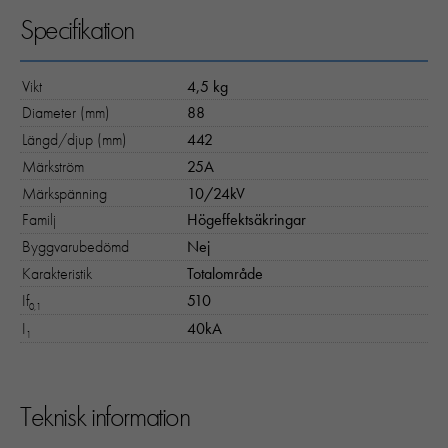
Specifikation
Vikt
4,5 kg
Diameter (mm)
88
Längd/djup (mm)
442
Märkström
25A
Märkspänning
10/24kV
Familj
Högeffektsäkringar
Byggvarubedömd
Nej
Karakteristik
Totalområde
If
510
0,1
I
40kA
1
Teknisk information