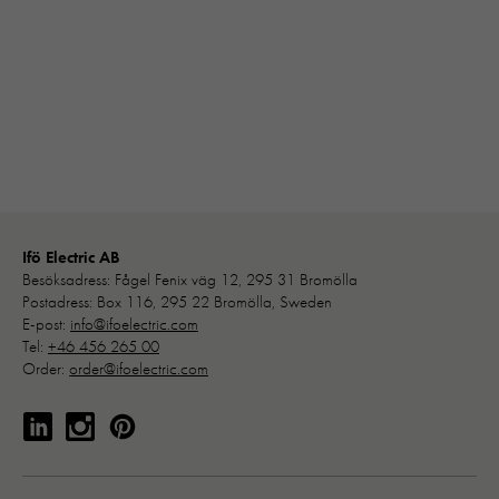
hur hemsidan
BROSCHYRER OCH KATALOGER
används:
"Google
Analytics",
"_ga" och
"ga#"
Upplevelse
För att vår
hemsida ska
Ifö Electric AB
prestera så
Besöksadress: Fågel Fenix väg 12, 295 31 Bromölla
Postadress: Box 116, 295 22 Bromölla, Sweden
bra som
E-post:
info@ifoelectric.com
möjligt under
Tel:
+46 456 265 00
ditt besök.
Order:
order@ifoelectric.com
Om du nekar
de här
kakorna
kommer viss
funktionalitet
att försvinna