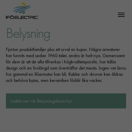
Belysning
Fjorton produktfamiljer plus ett urval av kupor. Några armaturer
har funnits med sedan 1960-talet, andra är helt nya. Gemensamt
för dem är att de alla tillverkas i högkvalitetsporslin, har tidlös
design och en livslängd som överträffar det mesta. Ingen vet ännu
hur gammal en iföarmatur kan bli. Kablar och skruvar kan åldras
och behöva bytas, men keramiken förblir lika vacker.
Ladda ner vår Belysningsbroschyr
ATON