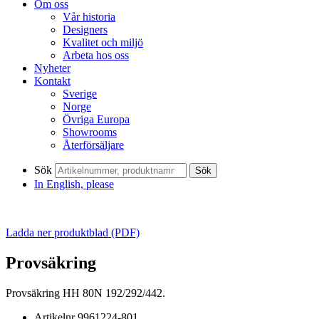
Om oss
Vår historia
Designers
Kvalitet och miljö
Arbeta hos oss
Nyheter
Kontakt
Sverige
Norge
Övriga Europa
Showrooms
Återförsäljare
Sök
Sök
In English, please
Ladda ner produktblad (PDF)
Provsäkring
Provsäkring HH 80N 192/292/442.
Artikelnr
9961224-801