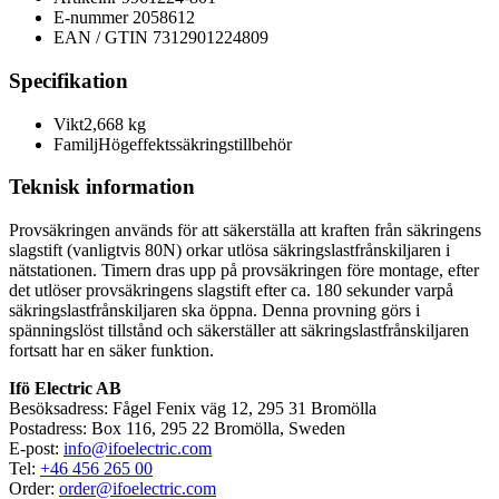
E-nummer
2058612
EAN / GTIN
7312901224809
Specifikation
Vikt
2,668 kg
Familj
Högeffektssäkringstillbehör
Teknisk information
Provsäkringen används för att säkerställa att kraften från säkringens
slagstift (vanligtvis 80N) orkar utlösa säkringslastfrånskiljaren i
nätstationen. Timern dras upp på provsäkringen före montage, efter
det utlöser provsäkringens slagstift efter ca. 180 sekunder varpå
säkringslastfrånskiljaren ska öppna. Denna provning görs i
spänningslöst tillstånd och säkerställer att säkringslastfrånskiljaren
fortsatt har en säker funktion.
Ifö Electric AB
Besöksadress: Fågel Fenix väg 12, 295 31 Bromölla
Postadress: Box 116, 295 22 Bromölla, Sweden
E-post:
info@ifoelectric.com
Tel:
+46 456 265 00
Order:
order@ifoelectric.com