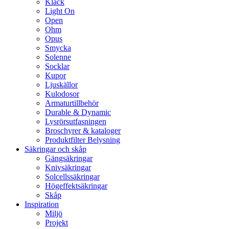
Klack
Light On
Open
Ohm
Opus
Smycka
Solenne
Socklar
Kupor
Ljuskällor
Kulodosor
Armaturtillbehör
Durable & Dynamic
Lysrörsutfasningen
Broschyrer & kataloger
Produktfilter Belysning
Säkringar och skåp
Gängsäkringar
Knivsäkringar
Solcellssäkringar
Högeffektsäkringar
Skåp
Inspiration
Miljö
Projekt