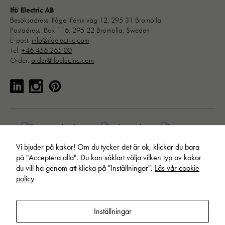
Ifö Electric AB
Besöksadress: Fågel Fenix väg 12, 295 31 Bromölla
Postadress: Box 116, 295 22 Bromölla, Sweden
E-post:
info@ifoelectric.com
Tel:
+46 456 265 00
Order:
order@ifoelectric.com
Vi bjuder på kakor! Om du tycker det är ok, klickar du bara
på "Acceptera alla". Du kan såklart välja vilken typ av kakor
du vill ha genom att klicka på "Inställningar".
Läs vår cookie
policy
© Ifö Electric AB. Allt material publicerat på webbplatsen är skyddat
Nödvändiga
Inställningar
enligt internationell upphovsrättslagstiftning.
Läs om hur vi behandlar
Dessa kakor går inte att välja bort. 