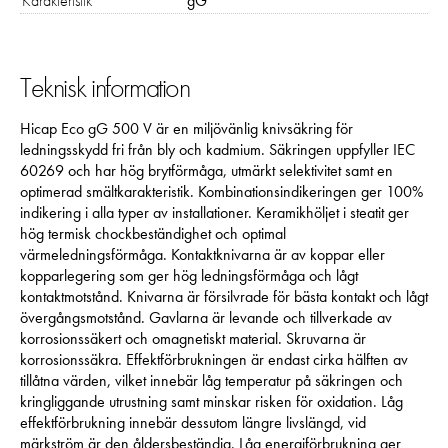
Karakteristik
gG
Teknisk information
Hicap Eco gG 500 V är en miljövänlig knivsäkring för
ledningsskydd fri från bly och kadmium. Säkringen uppfyller IEC
60269 och har hög brytförmåga, utmärkt selektivitet samt en
optimerad smältkarakteristik. Kombinationsindikeringen ger 100%
indikering i alla typer av installationer. Keramikhöljet i steatit ger
hög termisk chockbeständighet och optimal
värmeledningsförmåga. Kontaktknivarna är av koppar eller
kopparlegering som ger hög ledningsförmåga och lågt
kontaktmotstånd. Knivarna är försilvrade för bästa kontakt och lågt
övergångsmotstånd. Gavlarna är levande och tillverkade av
korrosionssäkert och omagnetiskt material. Skruvarna är
korrosionssäkra. Effektförbrukningen är endast cirka hälften av
tillåtna värden, vilket innebär låg temperatur på säkringen och
kringliggande utrustning samt minskar risken för oxidation. Låg
effektförbrukning innebär dessutom längre livslängd, vid
märkström är den åldersbeständig. Låg energiförbrukning ger