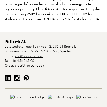
också lägre driftkostnader och minskad förlustenergi i nätet.
Brytförmågan är upp till 120kA vid AC. För likspänning DC gäller
märkspänning 250V för storlekarna 000 och 00, 440V för
storlekarna 1 till och med 3 500A och 250V för storlek 3 630A.
Ifö Electric AB
Besöksadress: Fågel Fenix väg 12, 295 31 Bromölla
Postadress: Box 116, 295 22 Bromölla, Sweden
E-post:
info@ifoelectric.com
Tel:
+46 456 265 00
Order:
order@ifoelectric.com