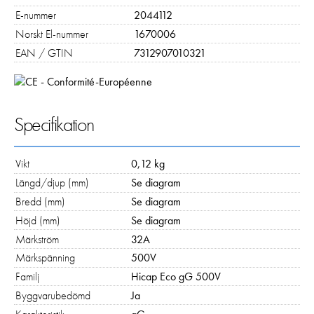
E-nummer
2044112
Norskt El-nummer
1670006
EAN / GTIN
7312907010321
Specifikation
Vikt
0,12 kg
Längd/djup (mm)
Se diagram
Bredd (mm)
Se diagram
Höjd (mm)
Se diagram
Märkström
32A
Märkspänning
500V
Familj
Hicap Eco gG 500V
Byggvarubedömd
Ja