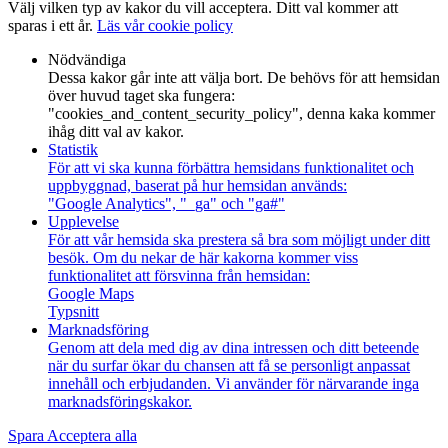
Välj vilken typ av kakor du vill acceptera. Ditt val kommer att
sparas i ett år.
Läs vår cookie policy
Nödvändiga
Dessa kakor går inte att välja bort. De behövs för att hemsidan
över huvud taget ska fungera:
"cookies_and_content_security_policy", denna kaka kommer
ihåg ditt val av kakor.
Statistik
För att vi ska kunna förbättra hemsidans funktionalitet och
uppbyggnad, baserat på hur hemsidan används:
"Google Analytics", "_ga" och "ga#"
Upplevelse
För att vår hemsida ska prestera så bra som möjligt under ditt
besök. Om du nekar de här kakorna kommer viss
funktionalitet att försvinna från hemsidan:
Google Maps
Typsnitt
Marknadsföring
Genom att dela med dig av dina intressen och ditt beteende
när du surfar ökar du chansen att få se personligt anpassat
innehåll och erbjudanden. Vi använder för närvarande inga
marknadsföringskakor.
Spara
Acceptera alla