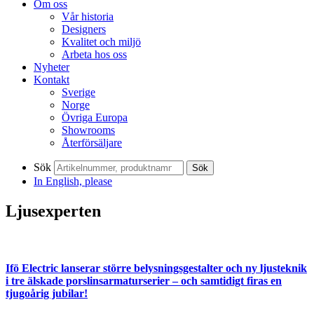
Om oss
Vår historia
Designers
Kvalitet och miljö
Arbeta hos oss
Nyheter
Kontakt
Sverige
Norge
Övriga Europa
Showrooms
Återförsäljare
Sök
Sök
In English, please
Ljusexperten
Ifö Electric lanserar större belysningsgestalter och ny ljusteknik
i tre älskade porslinsarmaturserier – och samtidigt firas en
tjugoårig jubilar!