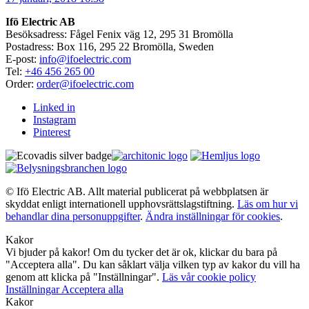
Ifö Electric AB
Besöksadress: Fågel Fenix väg 12, 295 31 Bromölla
Postadress: Box 116, 295 22 Bromölla, Sweden
E-post:
info@ifoelectric.com
Tel:
+46 456 265 00
Order:
order@ifoelectric.com
Linked in
Instagram
Pinterest
© Ifö Electric AB. Allt material publicerat på webbplatsen är
skyddat enligt internationell upphovsrättslagstiftning.
Läs om hur vi
behandlar dina personuppgifter
.
Ändra inställningar för cookies
.
Kakor
Vi bjuder på kakor! Om du tycker det är ok, klickar du bara på
"Acceptera alla". Du kan såklart välja vilken typ av kakor du vill ha
genom att klicka på "Inställningar".
Läs vår cookie policy
Inställningar
Acceptera alla
Kakor