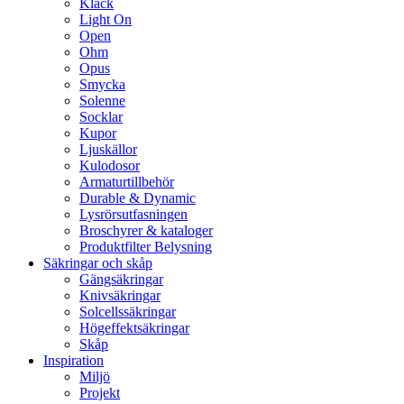
Klack
Light On
Open
Ohm
Opus
Smycka
Solenne
Socklar
Kupor
Ljuskällor
Kulodosor
Armaturtillbehör
Durable & Dynamic
Lysrörsutfasningen
Broschyrer & kataloger
Produktfilter Belysning
Säkringar och skåp
Gängsäkringar
Knivsäkringar
Solcellssäkringar
Högeffektsäkringar
Skåp
Inspiration
Miljö
Projekt