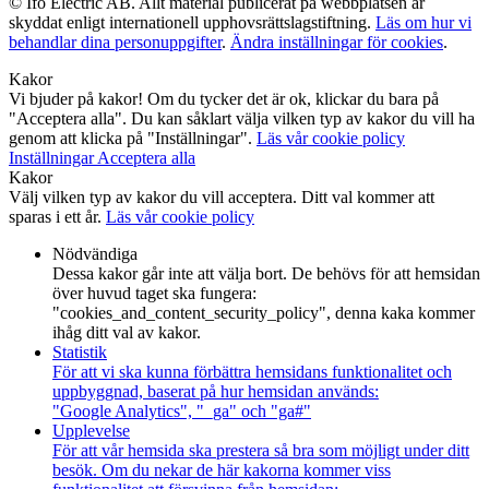
© Ifö Electric AB. Allt material publicerat på webbplatsen är
skyddat enligt internationell upphovsrättslagstiftning.
Läs om hur vi
behandlar dina personuppgifter
.
Ändra inställningar för cookies
.
Kakor
Vi bjuder på kakor! Om du tycker det är ok, klickar du bara på
"Acceptera alla". Du kan såklart välja vilken typ av kakor du vill ha
genom att klicka på "Inställningar".
Läs vår cookie policy
Inställningar
Acceptera alla
Kakor
Välj vilken typ av kakor du vill acceptera. Ditt val kommer att
sparas i ett år.
Läs vår cookie policy
Nödvändiga
Dessa kakor går inte att välja bort. De behövs för att hemsidan
över huvud taget ska fungera:
"cookies_and_content_security_policy", denna kaka kommer
ihåg ditt val av kakor.
Statistik
För att vi ska kunna förbättra hemsidans funktionalitet och
uppbyggnad, baserat på hur hemsidan används:
"Google Analytics", "_ga" och "ga#"
Upplevelse
För att vår hemsida ska prestera så bra som möjligt under ditt
besök. Om du nekar de här kakorna kommer viss