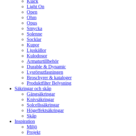
Klack
Light On
Open
Ohm
Opus
Smycka
Solenne
Socklar
Kupor
Ljuskällor
Kulodosor
Armaturtillbehör
Durable & Dynamic
Lysrörsutfasningen
Broschyrer & kataloger
Produktfilter Belysning
Säkringar och skåp
Gängsäkringar
Knivsäkringar
Solcellssäkringar
Högeffektsäkringar
Skåp
Inspiration
Miljö
Projekt