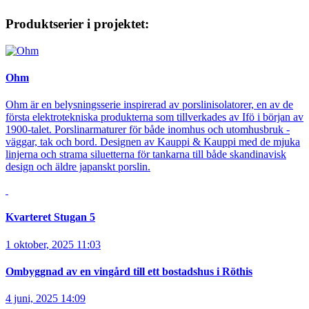
Produktserier i projektet:
Ohm
Ohm är en belysningsserie inspirerad av porslinisolatorer, en av de
första elektrotekniska produkterna som tillverkades av Ifö i början av
1900-talet. Porslinarmaturer för både inomhus och utomhusbruk -
väggar, tak och bord. Designen av Kauppi & Kauppi med de mjuka
linjerna och strama siluetterna för tankarna till både skandinavisk
design och äldre japanskt porslin.
Kvarteret Stugan 5
1 oktober, 2025 11:03
Ombyggnad av en vingård till ett bostadshus i Röthis
4 juni, 2025 14:09