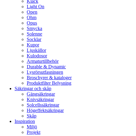
Klack
Light On
Open
Ohm
Opus
Smycka
Solenne
Socklar
Kupor
Ljuskällor
Kulodosor
Armaturtillbehör
Durable & Dynamic
Lysrörsutfasningen
Broschyrer & kataloger
Produktfilter Belysning
Säkringar och skåp
Gängsäkringar
Knivsäkringar
Solcellssäkringar
Högeffektsäkringar
Skåp
Inspiration
Miljö
Projekt