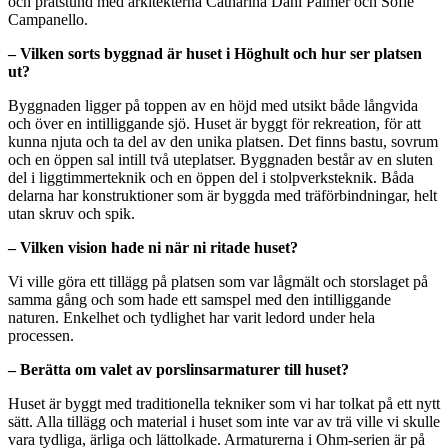
och pratstund med arkitekterna Catharina Dahl Palmér och Sofie
Campanello.
– Vilken sorts byggnad är huset i Höghult och hur ser platsen
ut?
Byggnaden ligger på toppen av en höjd med utsikt både långvida
och över en intilliggande sjö. Huset är byggt för rekreation, för att
kunna njuta och ta del av den unika platsen. Det finns bastu, sovrum
och en öppen sal intill två uteplatser. Byggnaden består av en sluten
del i liggtimmerteknik och en öppen del i stolpverksteknik. Båda
delarna har konstruktioner som är byggda med träförbindningar, helt
utan skruv och spik.
– Vilken vision hade ni när ni ritade huset?
Vi ville göra ett tillägg på platsen som var lågmält och storslaget på
samma gång och som hade ett samspel med den intilliggande
naturen. Enkelhet och tydlighet har varit ledord under hela
processen.
– Berätta om valet av porslinsarmaturer till huset?
Huset är byggt med traditionella tekniker som vi har tolkat på ett nytt
sätt. Alla tillägg och material i huset som inte var av trä ville vi skulle
vara tydliga, ärliga och lättolkade. Armaturerna i Ohm-serien är på