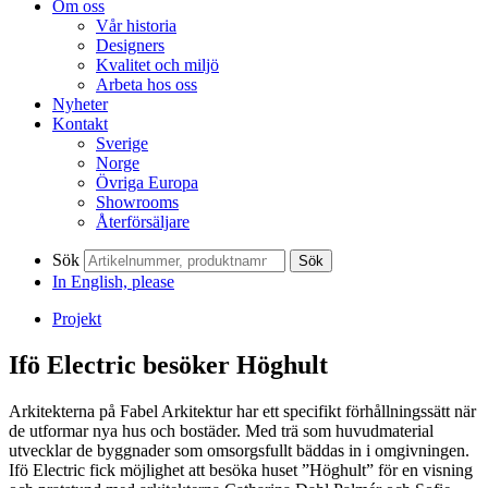
Om oss
Vår historia
Designers
Kvalitet och miljö
Arbeta hos oss
Nyheter
Kontakt
Sverige
Norge
Övriga Europa
Showrooms
Återförsäljare
Sök
Sök
In English, please
Projekt
Ifö Electric besöker Höghult
Arkitekterna på Fabel Arkitektur har ett specifikt förhållningssätt när
de utformar nya hus och bostäder. Med trä som huvudmaterial
utvecklar de byggnader som omsorgsfullt bäddas in i omgivningen.
Ifö Electric fick möjlighet att besöka huset ”Höghult” för en visning