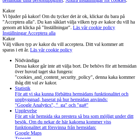
behandlar dina personuppgifter
.
Ändra inställningar för cookies
.
Kakor
Vi bjuder på kakor! Om du tycker det är ok, klickar du bara på
"Acceptera alla". Du kan såklart välja vilken typ av kakor du vill ha
genom att klicka på "Inställningar".
Läs vår cookie policy
Inställningar
Acceptera alla
Kakor
Välj vilken typ av kakor du vill acceptera. Ditt val kommer att
sparas i ett år.
Läs vår cookie policy
Nödvändiga
Dessa kakor går inte att välja bort. De behövs för att hemsidan
över huvud taget ska fungera:
"cookies_and_content_security_policy", denna kaka kommer
ihåg ditt val av kakor.
Statistik
För att vi ska kunna förbättra hemsidans funktionalitet och
uppbyggnad, baserat på hur hemsidan används:
"Google Analytics", "_ga" och "ga#"
Upplevelse
För att vår hemsida ska prestera så bra som möjligt under ditt
besök. Om du nekar de här kakorna kommer viss
funktionalitet att försvinna från hemsidan:
Google Maps
Typsnitt