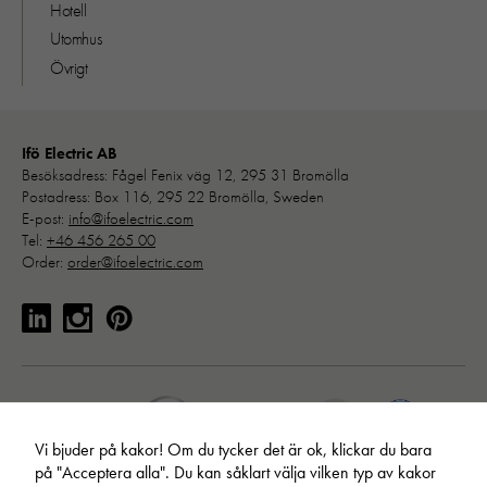
Hotell
Utomhus
Övrigt
Ifö Electric AB
Besöksadress: Fågel Fenix väg 12, 295 31 Bromölla
Postadress: Box 116, 295 22 Bromölla, Sweden
E-post:
info@ifoelectric.com
Tel:
+46 456 265 00
Order:
order@ifoelectric.com
Vi bjuder på kakor! Om du tycker det är ok, klickar du bara
på "Acceptera alla". Du kan såklart välja vilken typ av kakor