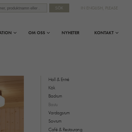
IN ENGLISH, PLEASE
SÖK
ATION
OM OSS
NYHETER
KONTAKT
Hall & Entré
Kök
Badrum
Bastu
Vardagsrum
Sovrum
Café & Restaurang