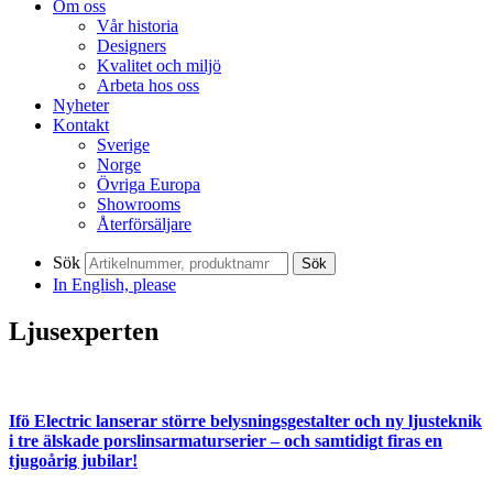
Om oss
Vår historia
Designers
Kvalitet och miljö
Arbeta hos oss
Nyheter
Kontakt
Sverige
Norge
Övriga Europa
Showrooms
Återförsäljare
Sök
Sök
In English, please
Ljusexperten
Ifö Electric lanserar större belysningsgestalter och ny ljusteknik
i tre älskade porslinsarmaturserier – och samtidigt firas en
tjugoårig jubilar!