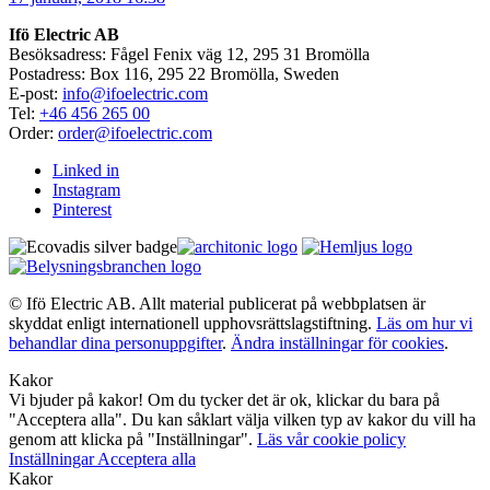
Ifö Electric AB
Besöksadress: Fågel Fenix väg 12, 295 31 Bromölla
Postadress: Box 116, 295 22 Bromölla, Sweden
E-post:
info@ifoelectric.com
Tel:
+46 456 265 00
Order:
order@ifoelectric.com
Linked in
Instagram
Pinterest
© Ifö Electric AB. Allt material publicerat på webbplatsen är
skyddat enligt internationell upphovsrättslagstiftning.
Läs om hur vi
behandlar dina personuppgifter
.
Ändra inställningar för cookies
.
Kakor
Vi bjuder på kakor! Om du tycker det är ok, klickar du bara på
"Acceptera alla". Du kan såklart välja vilken typ av kakor du vill ha
genom att klicka på "Inställningar".
Läs vår cookie policy
Inställningar
Acceptera alla
Kakor