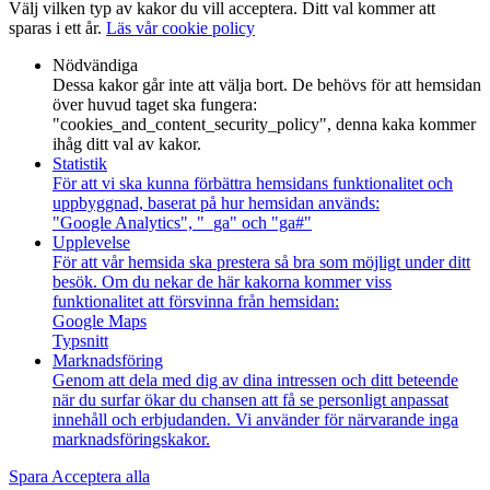
Välj vilken typ av kakor du vill acceptera. Ditt val kommer att
sparas i ett år.
Läs vår cookie policy
Nödvändiga
Dessa kakor går inte att välja bort. De behövs för att hemsidan
över huvud taget ska fungera:
"cookies_and_content_security_policy", denna kaka kommer
ihåg ditt val av kakor.
Statistik
För att vi ska kunna förbättra hemsidans funktionalitet och
uppbyggnad, baserat på hur hemsidan används:
"Google Analytics", "_ga" och "ga#"
Upplevelse
För att vår hemsida ska prestera så bra som möjligt under ditt
besök. Om du nekar de här kakorna kommer viss
funktionalitet att försvinna från hemsidan:
Google Maps
Typsnitt
Marknadsföring
Genom att dela med dig av dina intressen och ditt beteende
när du surfar ökar du chansen att få se personligt anpassat
innehåll och erbjudanden. Vi använder för närvarande inga
marknadsföringskakor.
Spara
Acceptera alla