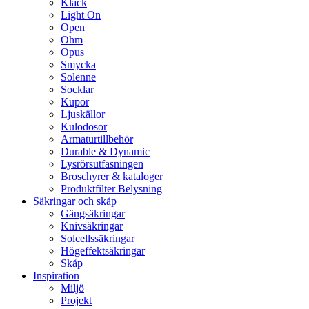
Klack
Light On
Open
Ohm
Opus
Smycka
Solenne
Socklar
Kupor
Ljuskällor
Kulodosor
Armaturtillbehör
Durable & Dynamic
Lysrörsutfasningen
Broschyrer & kataloger
Produktfilter Belysning
Säkringar och skåp
Gängsäkringar
Knivsäkringar
Solcellssäkringar
Högeffektsäkringar
Skåp
Inspiration
Miljö
Projekt