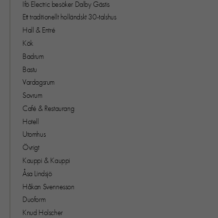
Ifö Electric besöker Dalby Gästis
Ett traditionellt holländskt 30-talshus
Hall & Entré
Kök
Badrum
Bastu
Vardagsrum
Sovrum
Café & Restaurang
Hotell
Utomhus
Övrigt
Kauppi & Kauppi
Åsa Lindsjö
Håkan Svennesson
Duoform
Knud Holscher