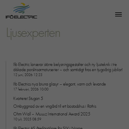
Ljusexperten
Ifö Electric lanserar större belysningsgestalter och ny ljusteknik i tre
älskade porslinsarmaturserier – och samtidigt firas en tjugoårig jubilar!
12 juni, 2026 12:23
Ifö Electrics nya bruna glasyr – elegant, varm och levande
17 februari, 2026 10:00
Kvarteret Stugan 5
Ombyggnad av en vingård till ett bostadshus i Röthis
Ohm Wall – Muuuz International Award 2025
10 juli, 2025 08:59
SÖK
Ifö Electric AS återförsäljare för SLV i Norge