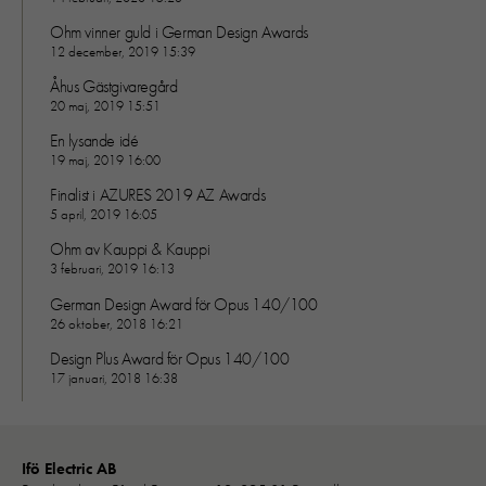
hemsidans
Ohm vinner guld i German Design Awards
funktionalitet
12 december, 2019 15:39
och
uppbyggnad,
Åhus Gästgivaregård
baserat på
20 maj, 2019 15:51
hur hemsidan
En lysande idé
används:
19 maj, 2019 16:00
"Google
Analytics",
Finalist i AZURES 2019 AZ Awards
"_ga" och
5 april, 2019 16:05
"ga#"
Ohm av Kauppi & Kauppi
3 februari, 2019 16:13
German Design Award för Opus 140/100
Upplevelse
26 oktober, 2018 16:21
För att vår
Design Plus Award för Opus 140/100
hemsida ska
17 januari, 2018 16:38
prestera så
bra som
möjligt under
ditt besök.
Ifö Electric AB
Om du nekar