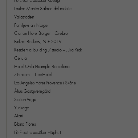
Ifö Electric besöker Kdesign
Laufen Monter Saloon del mobile
Vallastaden
Familjevilla i Norge
Clarion Hotel Borgen i Örebro
Balzar Beskow, NLF 2019
Residential building / studio – Julia Kick
Cellula
Hotel Ohla Eixample Barcelona
7th room – TreeHotel
Los Angeles möter Provence i Skåne
Åhus Gästgiveregård
Station Vega
Yurikago
Akari
Blond Flores
Ifö Electric besöker Höghult