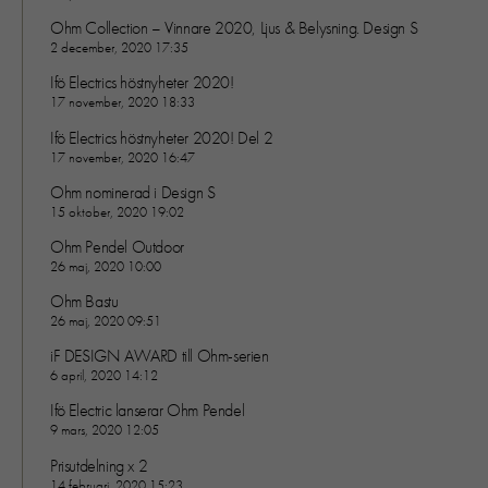
Ohm Collection – Vinnare 2020, Ljus & Belysning. Design S
2 december, 2020 17:35
Ifö Electrics höstnyheter 2020!
17 november, 2020 18:33
Ifö Electrics höstnyheter 2020! Del 2
17 november, 2020 16:47
Nödvändiga
Ohm nominerad i Design S
15 oktober, 2020 19:02
Dessa kakor går inte att välja bort. 
behövs för att hemsidan över huvud t
Ohm Pendel Outdoor
ska fungera:
26 maj, 2020 10:00
"cookies_and_content_security_poli
Ohm Bastu
denna kaka kommer ihåg ditt val av
26 maj, 2020 09:51
kakor.
iF DESIGN AWARD till Ohm-serien
6 april, 2020 14:12
Statistik
Ifö Electric lanserar Ohm Pendel
För att vi ska
9 mars, 2020 12:05
kunna
Prisutdelning x 2
förbättra
14 februari, 2020 15:23