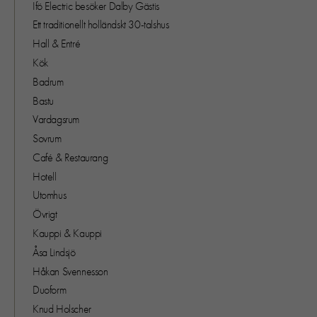
Ifö Electric besöker Dalby Gästis
Ett traditionellt holländskt 30-talshus
Hall & Entré
Kök
Badrum
Bastu
Vardagsrum
Sovrum
Café & Restaurang
Hotell
Utomhus
Övrigt
Kauppi & Kauppi
Åsa Lindsjö
Håkan Svennesson
Duoform
Knud Holscher