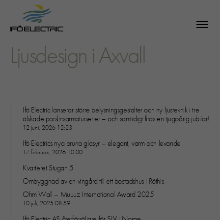
Ljusdesign i Axvall
Ifö Electric lanserar större belysningsgestalter och ny ljusteknik i tre
älskade porslinsarmaturserier – och samtidigt firas en tjugoårig jubilar!
12 juni, 2026 12:23
Ifö Electrics nya bruna glasyr – elegant, varm och levande
17 februari, 2026 10:00
Kvarteret Stugan 5
Ombyggnad av en vingård till ett bostadshus i Röthis
Ohm Wall – Muuuz International Award 2025
10 juli, 2025 08:59
SÖK
Ifö Electric AS återförsäljare för SLV i Norge