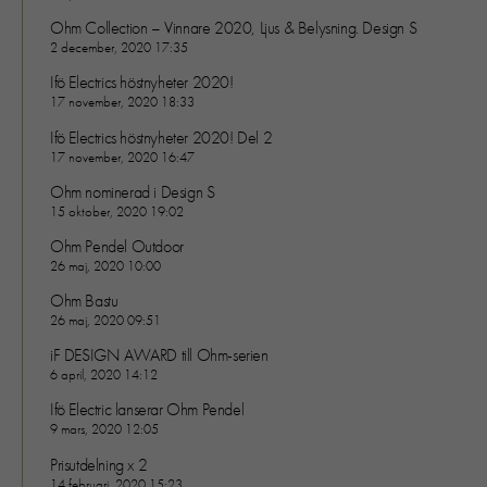
Ohm Collection – Vinnare 2020, Ljus & Belysning. Design S
2 december, 2020 17:35
Ifö Electrics höstnyheter 2020!
17 november, 2020 18:33
Ifö Electrics höstnyheter 2020! Del 2
17 november, 2020 16:47
Nödvändiga
Ohm nominerad i Design S
15 oktober, 2020 19:02
Dessa kakor går inte att välja bort. 
behövs för att hemsidan över huvud t
Ohm Pendel Outdoor
ska fungera:
26 maj, 2020 10:00
"cookies_and_content_security_poli
Ohm Bastu
denna kaka kommer ihåg ditt val av
26 maj, 2020 09:51
kakor.
iF DESIGN AWARD till Ohm-serien
6 april, 2020 14:12
Statistik
Ifö Electric lanserar Ohm Pendel
För att vi ska
9 mars, 2020 12:05
kunna
Prisutdelning x 2
förbättra
14 februari, 2020 15:23