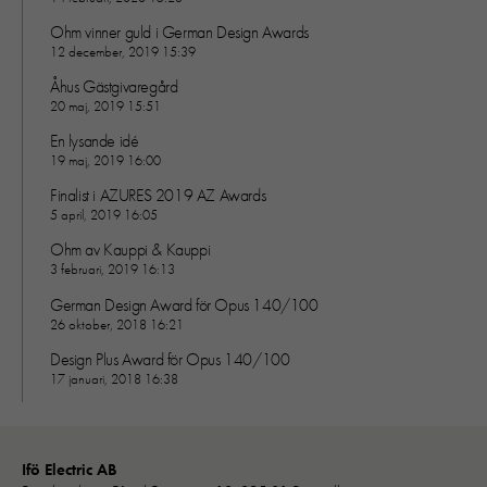
hemsidans
Ohm vinner guld i German Design Awards
funktionalitet
12 december, 2019 15:39
och
uppbyggnad,
Åhus Gästgivaregård
baserat på
20 maj, 2019 15:51
hur hemsidan
En lysande idé
används:
19 maj, 2019 16:00
"Google
Analytics",
Finalist i AZURES 2019 AZ Awards
"_ga" och
5 april, 2019 16:05
"ga#"
Ohm av Kauppi & Kauppi
3 februari, 2019 16:13
German Design Award för Opus 140/100
Upplevelse
26 oktober, 2018 16:21
För att vår
Design Plus Award för Opus 140/100
hemsida ska
17 januari, 2018 16:38
prestera så
bra som
möjligt under
ditt besök.
Ifö Electric AB
Om du nekar