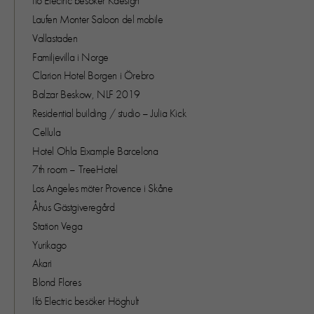
Ifö Electric besöker Kdesign
Laufen Monter Saloon del mobile
Vallastaden
Familjevilla i Norge
Clarion Hotel Borgen i Örebro
Balzar Beskow, NLF 2019
Residential building / studio – Julia Kick
Cellula
Hotel Ohla Eixample Barcelona
7th room – TreeHotel
Los Angeles möter Provence i Skåne
Åhus Gästgiveregård
Station Vega
Yurikago
Akari
Blond Flores
Ifö Electric besöker Höghult