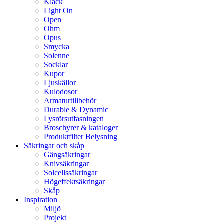
Klack
Light On
Open
Ohm
Opus
Smycka
Solenne
Socklar
Kupor
Ljuskällor
Kulodosor
Armaturtillbehör
Durable & Dynamic
Lysrörsutfasningen
Broschyrer & kataloger
Produktfilter Belysning
Säkringar och skåp
Gängsäkringar
Knivsäkringar
Solcellssäkringar
Högeffektsäkringar
Skåp
Inspiration
Miljö
Projekt