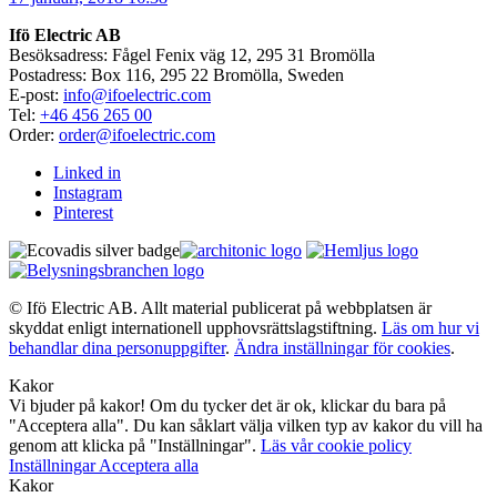
Ifö Electric AB
Besöksadress: Fågel Fenix väg 12, 295 31 Bromölla
Postadress: Box 116, 295 22 Bromölla, Sweden
E-post:
info@ifoelectric.com
Tel:
+46 456 265 00
Order:
order@ifoelectric.com
Linked in
Instagram
Pinterest
© Ifö Electric AB. Allt material publicerat på webbplatsen är
skyddat enligt internationell upphovsrättslagstiftning.
Läs om hur vi
behandlar dina personuppgifter
.
Ändra inställningar för cookies
.
Kakor
Vi bjuder på kakor! Om du tycker det är ok, klickar du bara på
"Acceptera alla". Du kan såklart välja vilken typ av kakor du vill ha
genom att klicka på "Inställningar".
Läs vår cookie policy
Inställningar
Acceptera alla
Kakor