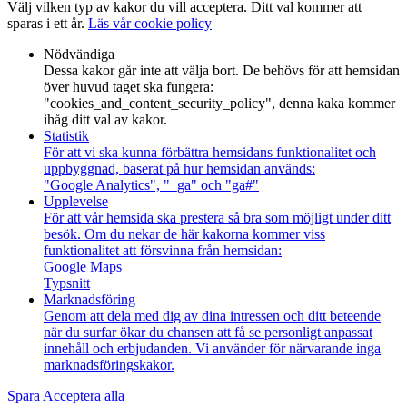
Välj vilken typ av kakor du vill acceptera. Ditt val kommer att
sparas i ett år.
Läs vår cookie policy
Nödvändiga
Dessa kakor går inte att välja bort. De behövs för att hemsidan
över huvud taget ska fungera:
"cookies_and_content_security_policy", denna kaka kommer
ihåg ditt val av kakor.
Statistik
För att vi ska kunna förbättra hemsidans funktionalitet och
uppbyggnad, baserat på hur hemsidan används:
"Google Analytics", "_ga" och "ga#"
Upplevelse
För att vår hemsida ska prestera så bra som möjligt under ditt
besök. Om du nekar de här kakorna kommer viss
funktionalitet att försvinna från hemsidan:
Google Maps
Typsnitt
Marknadsföring
Genom att dela med dig av dina intressen och ditt beteende
när du surfar ökar du chansen att få se personligt anpassat
innehåll och erbjudanden. Vi använder för närvarande inga
marknadsföringskakor.
Spara
Acceptera alla