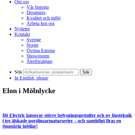
Om oss
Vår historia
Designers
Kvalitet och miljö
Arbeta hos oss
Nyheter
Kontakt
Sverige
Norge
Övriga Europa
Showrooms
Återförsäljare
Sök
Sök
In English, please
Elon i Mölnlycke
Ifö Electric lanserar större belysningsgestalter och ny ljusteknik
i tre älskade porslinsarmaturserier – och samtidigt firas en
tjugoårig jubilar!