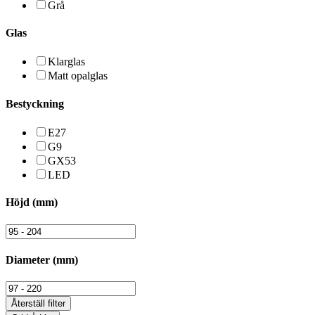
Grå
Glas
Klarglas
Matt opalglas
Bestyckning
E27
G9
GX53
LED
Höjd (mm)
Diameter (mm)