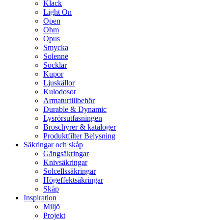
Klack
Light On
Open
Ohm
Opus
Smycka
Solenne
Socklar
Kupor
Ljuskällor
Kulodosor
Armaturtillbehör
Durable & Dynamic
Lysrörsutfasningen
Broschyrer & kataloger
Produktfilter Belysning
Säkringar och skåp
Gängsäkringar
Knivsäkringar
Solcellssäkringar
Högeffektsäkringar
Skåp
Inspiration
Miljö
Projekt