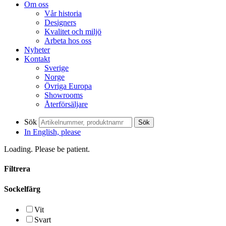
Om oss
Vår historia
Designers
Kvalitet och miljö
Arbeta hos oss
Nyheter
Kontakt
Sverige
Norge
Övriga Europa
Showrooms
Återförsäljare
Sök
Sök
In English, please
Loading. Please be patient.
Filtrera
Sockelfärg
Vit
Svart