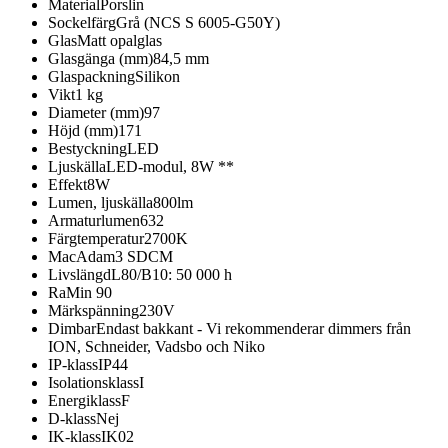
Material
Porslin
Sockelfärg
Grå (NCS S 6005-G50Y)
Glas
Matt opalglas
Glasgänga (mm)
84,5 mm
Glaspackning
Silikon
Vikt
1 kg
Diameter (mm)
97
Höjd (mm)
171
Bestyckning
LED
Ljuskälla
LED-modul, 8W **
Effekt
8W
Lumen, ljuskälla
800lm
Armaturlumen
632
Färgtemperatur
2700K
MacAdam
3 SDCM
Livslängd
L80/B10: 50 000 h
Ra
Min 90
Märkspänning
230V
Dimbar
Endast bakkant - Vi rekommenderar dimmers från
ION, Schneider, Vadsbo och Niko
IP-klass
IP44
Isolationsklass
I
Energiklass
F
D-klass
Nej
IK-klass
IK02