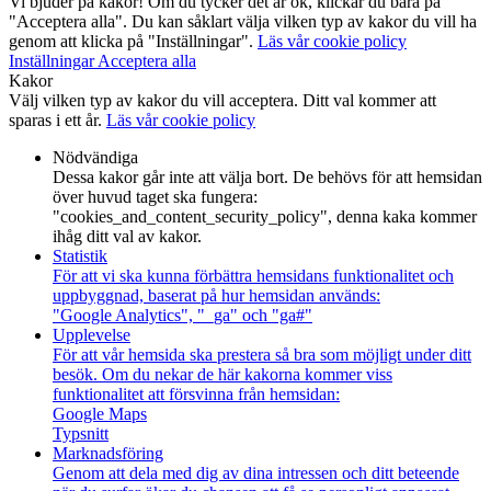
Vi bjuder på kakor! Om du tycker det är ok, klickar du bara på
"Acceptera alla". Du kan såklart välja vilken typ av kakor du vill ha
genom att klicka på "Inställningar".
Läs vår cookie policy
Inställningar
Acceptera alla
Kakor
Välj vilken typ av kakor du vill acceptera. Ditt val kommer att
sparas i ett år.
Läs vår cookie policy
Nödvändiga
Dessa kakor går inte att välja bort. De behövs för att hemsidan
över huvud taget ska fungera:
"cookies_and_content_security_policy", denna kaka kommer
ihåg ditt val av kakor.
Statistik
För att vi ska kunna förbättra hemsidans funktionalitet och
uppbyggnad, baserat på hur hemsidan används:
"Google Analytics", "_ga" och "ga#"
Upplevelse
För att vår hemsida ska prestera så bra som möjligt under ditt
besök. Om du nekar de här kakorna kommer viss
funktionalitet att försvinna från hemsidan:
Google Maps
Typsnitt
Marknadsföring
Genom att dela med dig av dina intressen och ditt beteende