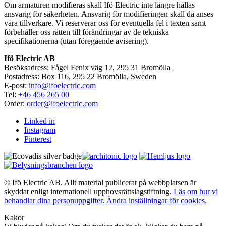
Om armaturen modifieras skall Ifö Electric inte längre hållas
ansvarig för säkerheten. Ansvarig för modifieringen skall då anses
vara tillverkare. Vi reserverar oss för eventuella fel i texten samt
förbehåller oss rätten till förändringar av de tekniska
specifikationerna (utan föregående avisering).
Ifö Electric AB
Besöksadress: Fågel Fenix väg 12, 295 31 Bromölla
Postadress: Box 116, 295 22 Bromölla, Sweden
E-post:
info@ifoelectric.com
Tel:
+46 456 265 00
Order:
order@ifoelectric.com
Linked in
Instagram
Pinterest
© Ifö Electric AB. Allt material publicerat på webbplatsen är
skyddat enligt internationell upphovsrättslagstiftning.
Läs om hur vi
behandlar dina personuppgifter
.
Ändra inställningar för cookies
.
Kakor