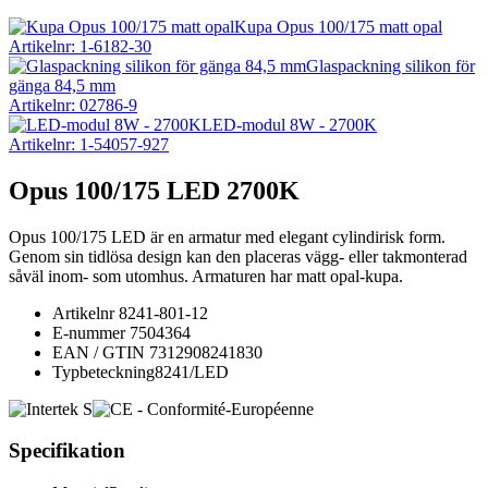
Kupa Opus 100/175 matt opal
Artikelnr: 1-6182-30
Glaspackning silikon för
gänga 84,5 mm
Artikelnr: 02786-9
LED-modul 8W - 2700K
Artikelnr: 1-54057-927
Opus 100/175 LED 2700K
Opus 100/175 LED är en armatur med elegant cylindirisk form.
Genom sin tidlösa design kan den placeras vägg- eller takmonterad
såväl inom- som utomhus. Armaturen har matt opal-kupa.
Artikelnr
8241-801-12
E-nummer
7504364
EAN / GTIN
7312908241830
Typbeteckning
8241/LED
Specifikation