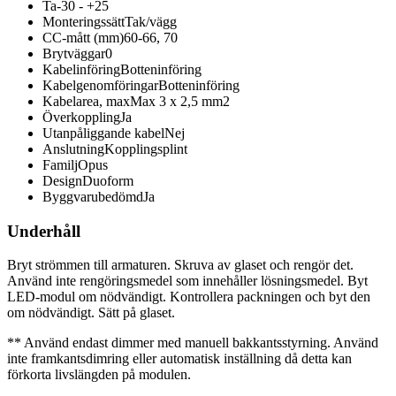
Ta
-30 - +25
Monteringssätt
Tak/vägg
CC-mått (mm)
60-66, 70
Brytväggar
0
Kabelinföring
Botteninföring
Kabelgenomföringar
Botteninföring
Kabelarea, max
Max 3 x 2,5 mm2
Överkoppling
Ja
Utanpåliggande kabel
Nej
Anslutning
Kopplingsplint
Familj
Opus
Design
Duoform
Byggvarubedömd
Ja
Underhåll
Bryt strömmen till armaturen. Skruva av glaset och rengör det.
Använd inte rengöringsmedel som innehåller lösningsmedel. Byt
LED-modul om nödvändigt. Kontrollera packningen och byt den
om nödvändigt. Sätt på glaset.
** Använd endast dimmer med manuell bakkantsstyrning. Använd
inte framkantsdimring eller automatisk inställning då detta kan
förkorta livslängden på modulen.