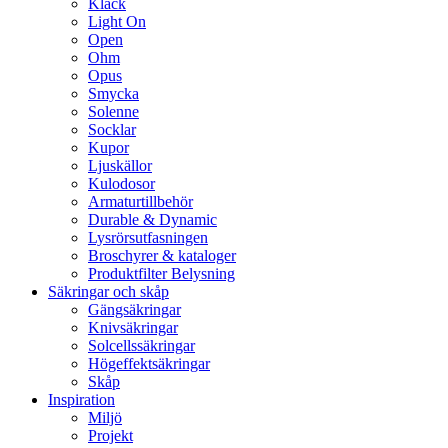
Klack
Light On
Open
Ohm
Opus
Smycka
Solenne
Socklar
Kupor
Ljuskällor
Kulodosor
Armaturtillbehör
Durable & Dynamic
Lysrörsutfasningen
Broschyrer & kataloger
Produktfilter Belysning
Säkringar och skåp
Gängsäkringar
Knivsäkringar
Solcellssäkringar
Högeffektsäkringar
Skåp
Inspiration
Miljö
Projekt