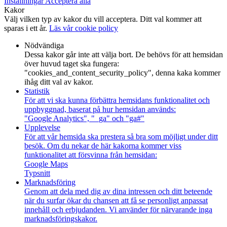
Inställningar
Acceptera alla
Kakor
Välj vilken typ av kakor du vill acceptera. Ditt val kommer att
sparas i ett år.
Läs vår cookie policy
Nödvändiga
Dessa kakor går inte att välja bort. De behövs för att hemsidan
över huvud taget ska fungera:
"cookies_and_content_security_policy", denna kaka kommer
ihåg ditt val av kakor.
Statistik
För att vi ska kunna förbättra hemsidans funktionalitet och
uppbyggnad, baserat på hur hemsidan används:
"Google Analytics", "_ga" och "ga#"
Upplevelse
För att vår hemsida ska prestera så bra som möjligt under ditt
besök. Om du nekar de här kakorna kommer viss
funktionalitet att försvinna från hemsidan:
Google Maps
Typsnitt
Marknadsföring
Genom att dela med dig av dina intressen och ditt beteende
när du surfar ökar du chansen att få se personligt anpassat
innehåll och erbjudanden. Vi använder för närvarande inga
marknadsföringskakor.