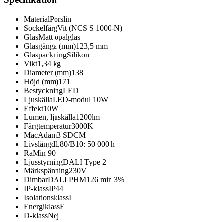
Material
Porslin
Sockelfärg
Vit (NCS S 1000-N)
Glas
Matt opalglas
Glasgänga (mm)
123,5 mm
Glaspackning
Silikon
Vikt
1,34 kg
Diameter (mm)
138
Höjd (mm)
171
Bestyckning
LED
Ljuskälla
LED-modul 10W
Effekt
10W
Lumen, ljuskälla
1200lm
Färgtemperatur
3000K
MacAdam
3 SDCM
Livslängd
L80/B10: 50 000 h
Ra
Min 90
Ljusstyrning
DALI Type 2
Märkspänning
230V
Dimbar
DALI PHM126 min 3%
IP-klass
IP44
Isolationsklass
I
Energiklass
E
D-klass
Nej