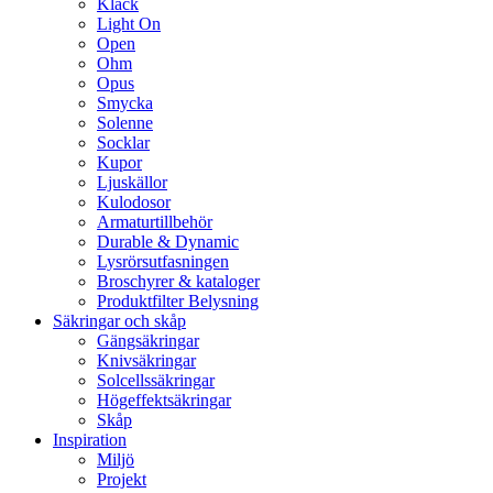
Klack
Light On
Open
Ohm
Opus
Smycka
Solenne
Socklar
Kupor
Ljuskällor
Kulodosor
Armaturtillbehör
Durable & Dynamic
Lysrörsutfasningen
Broschyrer & kataloger
Produktfilter Belysning
Säkringar och skåp
Gängsäkringar
Knivsäkringar
Solcellssäkringar
Högeffektsäkringar
Skåp
Inspiration
Miljö
Projekt