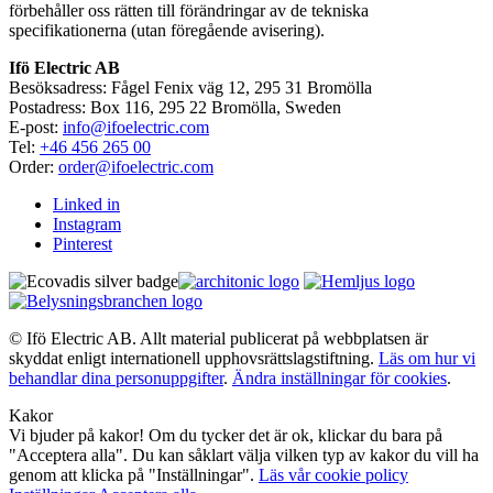
förbehåller oss rätten till förändringar av de tekniska
specifikationerna (utan föregående avisering).
Ifö Electric AB
Besöksadress: Fågel Fenix väg 12, 295 31 Bromölla
Postadress: Box 116, 295 22 Bromölla, Sweden
E-post:
info@ifoelectric.com
Tel:
+46 456 265 00
Order:
order@ifoelectric.com
Linked in
Instagram
Pinterest
© Ifö Electric AB. Allt material publicerat på webbplatsen är
skyddat enligt internationell upphovsrättslagstiftning.
Läs om hur vi
behandlar dina personuppgifter
.
Ändra inställningar för cookies
.
Kakor
Vi bjuder på kakor! Om du tycker det är ok, klickar du bara på
"Acceptera alla". Du kan såklart välja vilken typ av kakor du vill ha
genom att klicka på "Inställningar".
Läs vår cookie policy