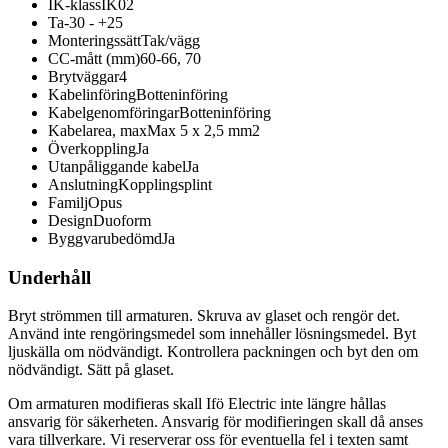
IK-klass
IK02
Ta
-30 - +25
Monteringssätt
Tak/vägg
CC-mått (mm)
60-66, 70
Brytväggar
4
Kabelinföring
Botteninföring
Kabelgenomföringar
Botteninföring
Kabelarea, max
Max 5 x 2,5 mm2
Överkoppling
Ja
Utanpåliggande kabel
Ja
Anslutning
Kopplingsplint
Familj
Opus
Design
Duoform
Byggvarubedömd
Ja
Underhåll
Bryt strömmen till armaturen. Skruva av glaset och rengör det.
Använd inte rengöringsmedel som innehåller lösningsmedel. Byt
ljuskälla om nödvändigt. Kontrollera packningen och byt den om
nödvändigt. Sätt på glaset.
Om armaturen modifieras skall Ifö Electric inte längre hållas
ansvarig för säkerheten. Ansvarig för modifieringen skall då anses
vara tillverkare. Vi reserverar oss för eventuella fel i texten samt