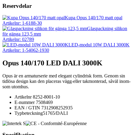
Reservdelar
Kupa Opus 140/170 matt opal
Artikelnr: 1-6188-30
Glaspackning silikon
för gänga 123,5 mm
Artikelnr: 02789
LED-modul 10W DALI 3000K
Artikelnr: 1-54062-1930
Opus 140/170 LED DALI 3000K
Opus är en armaturserie med elegant cylindrisk form. Genom sin
tidlösa design kan den placeras vägg-eller takmonterad, såväl inom-
som utomhus.
Artikelnr
8252-8001-10
E-nummer
7508469
EAN / GTIN
7312908252935
Typbeteckning
51765/DALI
Specifikation