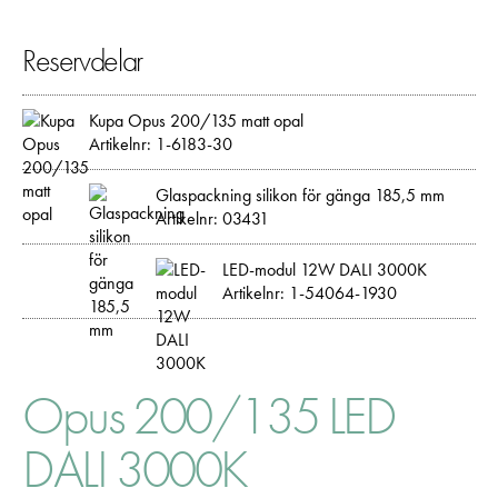
Reservdelar
Kupa Opus 200/135 matt opal
Artikelnr: 1-6183-30
Glaspackning silikon för gänga 185,5 mm
Nödvändiga
Artikelnr: 03431
Dessa kakor går inte att välja bort. De
behövs för att hemsidan över huvud taget
LED-modul 12W DALI 3000K
ska fungera:
Artikelnr: 1-54064-1930
"cookies_and_content_security_policy",
denna kaka kommer ihåg ditt val av
kakor.
Opus 200/135 LED
Statistik
DALI 3000K
För att vi ska
kunna