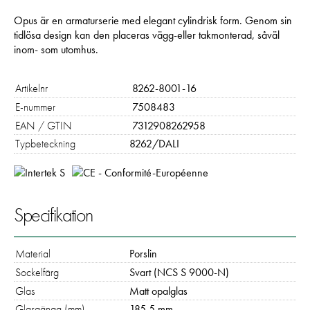
förbättra
hemsidans
Opus är en armaturserie med elegant cylindrisk form. Genom sin
funktionalitet
tidlösa design kan den placeras vägg-eller takmonterad, såväl
och
inom- som utomhus.
uppbyggnad,
baserat på
Artikelnr
8262-8001-16
hur hemsidan
används:
E-nummer
7508483
"Google
EAN / GTIN
7312908262958
Analytics",
Typbeteckning
8262/DALI
"_ga" och
"ga#"
Specifikation
Upplevelse
För att vår
hemsida ska
Material
Porslin
prestera så
bra som
Sockelfärg
Svart (NCS S 9000-N)
möjligt under
Glas
Matt opalglas
ditt besök.
Glasgänga (mm)
185,5 mm