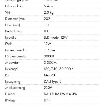
Om du nekar
de här
Glaspackning
Silikon
kakorna
Vikt
2,3 kg
kommer viss
Diameter (mm)
202
funktionalitet
Höjd (mm)
131
att försvinna
från
Bestyckning
LED
hemsidan:
Ljuskälla
LED-modul 12W
Google
Effekt
12W
Maps
Lumen, ljuskälla
1350lm
Typsnitt
Färgtemperatur
3000K
MacAdam
3 SDCM
Marknadsföring
Livslängd
L80/B10: 50 000 h
Genom att dela med
Ra
Min 90
dig av dina intressen
Ljusstyrning
DALI Type 2
och ditt beteende när
du surfar ökar du
Märkspänning
230V
chansen att få se
Dimbar
DALI PHM126 min 3%
personligt anpassat
IP-klass
IP44
innehåll och