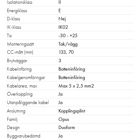
erbjudanden. Vi
Isolationsklass
II
använder för
Energiklass
E
närvarande inga
D-klass
Nej
marknadsföringskakor.
IK-klass
IK02
Ta
-30 - +25
Monteringssätt
Tak/vägg
CC-mått (mm)
133, 70
Brytväggar
3
Kabelinföring
Botteninföring
Kabelgenomföringar
Botteninföring
Kabelarea, max
Max 5 x 2,5 mm2
Överkoppling
Ja
Utanpåliggande kabel
Ja
Anslutning
Kopplingsplint
Familj
Opus
Design
Duoform
Byggvarubedömd
Ja