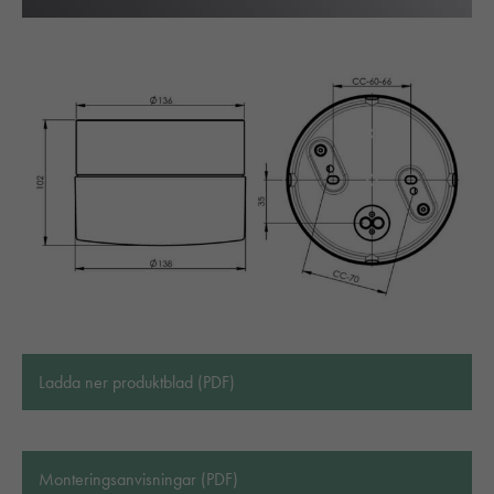
Ladda ner produktblad (PDF)
Monteringsanvisningar (PDF)