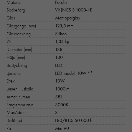
Material
Porslin
Sockelfärg
Vit (NCS S 1000-N)
Glas
Matt opalglas
Glasgänga (mm)
123,5 mm
Glaspackning
Silikon
Vikt
1,34 kg
Diameter (mm)
138
Höjd (mm)
100
Bestyckning
LED
Ljuskälla
LED-modul, 10W **
Effekt
10W
Lumen, ljuskälla
1000lm
Armaturlumen
581
Färgtemperatur
3000K
MacAdam
3
Livslängd
L80/B10: 50 000 h
Ra
Min 90