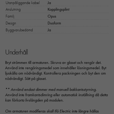
Utanpåliggande kabel
Ja
Statistik
Anslutning
Kopplingsplint
För att vi ska
kunna
Familj
Opus
förbättra
Design
Duoform
hemsidans
Byggvarubedömd
Ja
funktionalitet
och
uppbyggnad,
baserat på
Underhåll
hur hemsidan
används:
Bryt strömmen till armaturen. Skruva av glaset och rengör det.
"Google
Använd inte rengöringsmedel som innehåller lösningsmedel. Byt
Analytics",
ljuskälla om nödvändigt. Kontrollera packningen och byt den om
"_ga" och
nödvändigt. Sätt på glaset.
"ga#"
** Använd endast dimmer med manuell bakkantsstyrning.
Använd inte framkantsdimring eller automatisk inställning då detta
Upplevelse
kan förkorta livslängden på modulen.
För att vår
hemsida ska
Om armaturen modifieras skall Ifö Electric inte längre hållas
prestera så