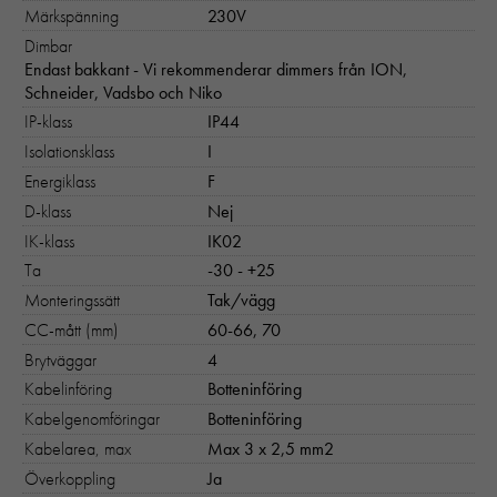
Märkspänning
230V
Dimbar
Endast bakkant - Vi rekommenderar dimmers från ION,
Schneider, Vadsbo och Niko
IP-klass
IP44
Isolationsklass
I
Energiklass
F
D-klass
Nej
IK-klass
IK02
Ta
-30 - +25
Nödvändiga
Monteringssätt
Tak/vägg
Dessa kakor går inte att välja bort. 
CC-mått (mm)
60-66, 70
behövs för att hemsidan över huvud t
Brytväggar
4
ska fungera:
Kabelinföring
Botteninföring
"cookies_and_content_security_poli
denna kaka kommer ihåg ditt val av
Kabelgenomföringar
Botteninföring
kakor.
Kabelarea, max
Max 3 x 2,5 mm2
Överkoppling
Ja