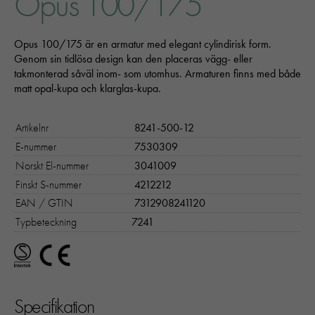
Opus 100/175
Opus 100/175 är en armatur med elegant cylindirisk form.
Genom sin tidlösa design kan den placeras vägg- eller
takmonterad såväl inom- som utomhus. Armaturen finns med både
matt opal-kupa och klarglas-kupa.
Artikelnr
8241-500-12
E-nummer
7530309
Norskt El-nummer
3041009
Finskt S-nummer
4212212
EAN / GTIN
7312908241120
Typbeteckning
7241
Specifikation