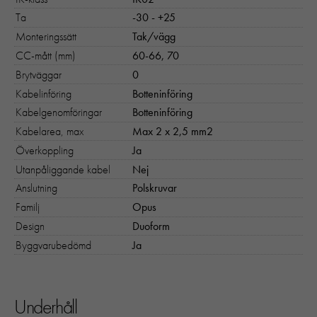
Ta
-30 - +25
Monteringssätt
Tak/vägg
CC-mått (mm)
60-66, 70
Brytväggar
0
Nödvändiga
Kabelinföring
Botteninföring
Dessa kakor går inte att välja bort. 
behövs för att hemsidan över huvud t
Kabelgenomföringar
Botteninföring
ska fungera:
Kabelarea, max
Max 2 x 2,5 mm2
"cookies_and_content_security_poli
Överkoppling
Ja
denna kaka kommer ihåg ditt val av
Utanpåliggande kabel
Nej
kakor.
Anslutning
Polskruvar
Familj
Opus
Statistik
Design
Duoform
För att vi ska
Byggvarubedömd
Ja
kunna
förbättra
hemsidans
funktionalitet
Underhåll
och