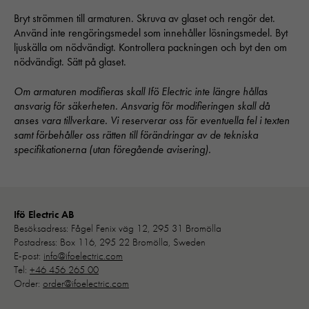
uppbyggnad,
Bryt strömmen till armaturen. Skruva av glaset och rengör det.
baserat på
Använd inte rengöringsmedel som innehåller lösningsmedel. Byt
hur hemsidan
ljuskälla om nödvändigt. Kontrollera packningen och byt den om
används:
nödvändigt. Sätt på glaset.
"Google
Analytics",
Om armaturen modifieras skall Ifö Electric inte längre hållas
"_ga" och
ansvarig för säkerheten. Ansvarig för modifieringen skall då
"ga#"
anses vara tillverkare. Vi reserverar oss för eventuella fel i texten
samt förbehåller oss rätten till förändringar av de tekniska
specifikationerna (utan föregående avisering).
Upplevelse
För att vår
hemsida ska
prestera så
Ifö Electric AB
bra som
Besöksadress: Fågel Fenix väg 12, 295 31 Bromölla
möjligt under
Postadress: Box 116, 295 22 Bromölla, Sweden
ditt besök.
E-post:
info@ifoelectric.com
Om du nekar
Tel:
+46 456 265 00
de här
Order:
order@ifoelectric.com
kakorna
kommer viss