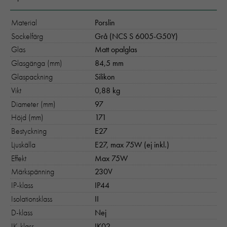
Material
Porslin
Sockelfärg
Grå (NCS S 6005-G50Y)
Glas
Matt opalglas
Glasgänga (mm)
84,5 mm
Glaspackning
Silikon
Vikt
0,88 kg
Diameter (mm)
97
Höjd (mm)
171
Bestyckning
E27
Ljuskälla
E27, max 75W (ej inkl.)
Effekt
Max 75W
Märkspänning
230V
IP-klass
IP44
Isolationsklass
II
D-klass
Nej
IK-klass
IK02