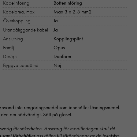
Kabelinföring
Botteninföring
Kabelarea, max
Max 3 x 2,5 mm2
Överkoppling
Ja
Utanpåliggande kabel
Ja
Anslutning
Kopplingsplint
Familj
Opus
Design
Duoform
Byggvarubedömd
Nej
. Använd inte rengöringsmedel som innehåller lösningsmedel.
 den om nödvändigt. Sätt på glaset.
svarig för säkerheten. Ansvarig för modifieringen skall då
en samt förbehåller oss rätten till förändringar av de tekniska