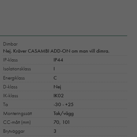
Dimbar
Nej. Kräver CASAMBI ADD-ON om man vill dimra.
IP-klass
IP44
Isolationsklass
I
Energiklass
C
D-klass
Nej
IK-klass
IK02
Ta
-30 - +25
Monteringssätt
Tak/vägg
CC-mått (mm)
70, 101
Brytväggar
3