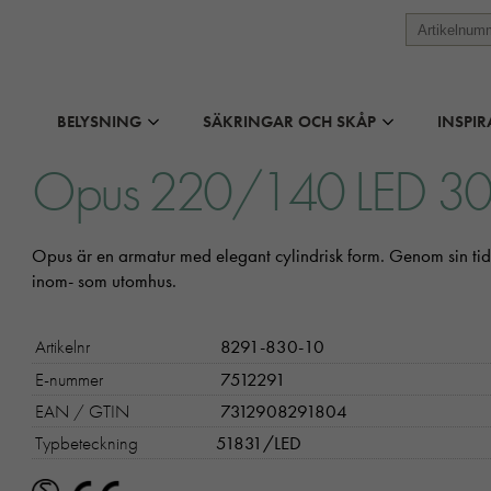
BELYSNING
SÄKRINGAR OCH SKÅP
INSPIR
Opus 220/140 LED 3
Opus är en armatur med elegant cylindrisk form. Genom sin ti
inom- som utomhus.
Artikelnr
8291-830-10
E-nummer
7512291
EAN / GTIN
7312908291804
Typbeteckning
51831/LED