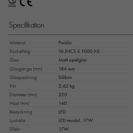
Specifikation
Material
Porslin
Sockelfärg
Vit (NCS S 1000-N)
Glas
Matt opalglas
Glasgänga (mm)
184 mm
Glaspackning
Silikon
Vikt
2,62 kg
Diameter (mm)
220
Höjd (mm)
140
Bestyckning
LED
Ljuskälla
LED-modul, 17W
Effekt
17W