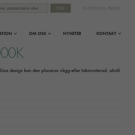
IN ENGLISH, PLEASE
SÖK
ATION
OM OSS
NYHETER
KONTAKT
000K
dlösa design kan den placeras vägg-eller takmonterad, såväl