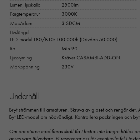
Lumen, ljuskälla
2500lm
Färgtemperatur
3000K
MacAdam
3 SDCM
Livslängd
LED-modul L80/B10: 100 000h (Drivdon 50 000)
Ra
Min 90
Ljusstyrning
Kräver CASAMBI-ADD-ON.
Märkspänning
230V
Underhåll
Bryt strömmen till armaturen. Skruva av glaset och rengör det
Byt LED-modul om nödvändigt. Kontrollera packningen och byt
Om armaturen modifieras skall Ifö Electric inte längre hållas an
anses vara tillverkare. Vi reserverar oss för eventuella fel i text