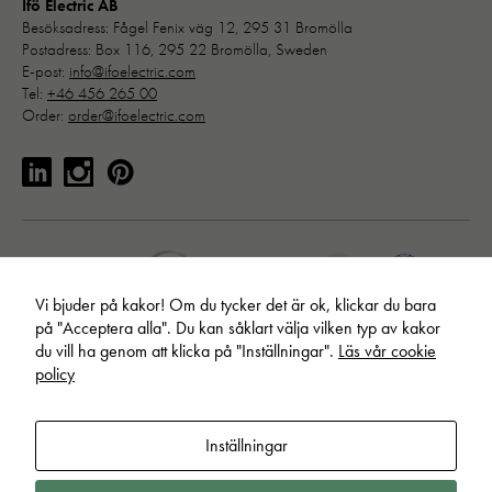
Ifö Electric AB
Besöksadress: Fågel Fenix väg 12, 295 31 Bromölla
Postadress: Box 116, 295 22 Bromölla, Sweden
E-post:
info@ifoelectric.com
Tel:
+46 456 265 00
Order:
order@ifoelectric.com
Vi bjuder på kakor! Om du tycker det är ok, klickar du bara
på "Acceptera alla". Du kan såklart välja vilken typ av kakor
du vill ha genom att klicka på "Inställningar".
Läs vår cookie
policy
© Ifö Electric AB. Allt material publicerat på webbplatsen är skyddat
Inställningar
Nödvändiga
enligt internationell upphovsrättslagstiftning.
Läs om hur vi behandlar
Dessa kakor går inte att välja bort. 
dina personuppgifter
.
Ändra inställningar för cookies
.