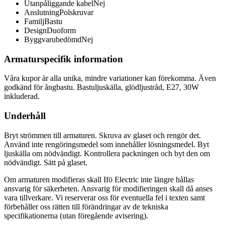
Utanpåliggande kabel
Nej
Anslutning
Polskruvar
Familj
Bastu
Design
Duoform
Byggvarubedömd
Nej
Armaturspecifik information
Våra kupor är alla unika, mindre variationer kan förekomma. Även
godkänd för ångbastu. Bastuljuskälla, glödljustråd, E27, 30W
inkluderad.
Underhåll
Bryt strömmen till armaturen. Skruva av glaset och rengör det.
Använd inte rengöringsmedel som innehåller lösningsmedel. Byt
ljuskälla om nödvändigt. Kontrollera packningen och byt den om
nödvändigt. Sätt på glaset.
Om armaturen modifieras skall Ifö Electric inte längre hållas
ansvarig för säkerheten. Ansvarig för modifieringen skall då anses
vara tillverkare. Vi reserverar oss för eventuella fel i texten samt
förbehåller oss rätten till förändringar av de tekniska
specifikationerna (utan föregående avisering).