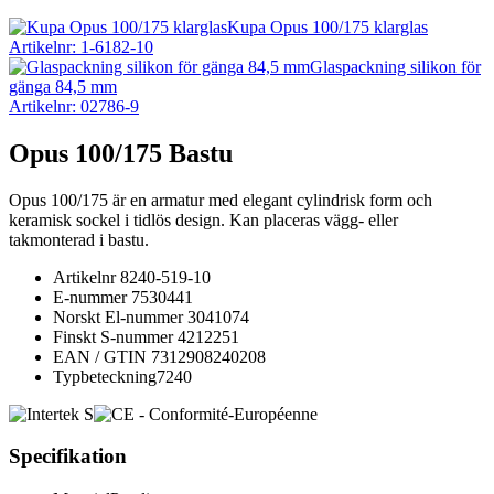
Kupa Opus 100/175 klarglas
Artikelnr: 1-6182-10
Glaspackning silikon för
gänga 84,5 mm
Artikelnr: 02786-9
Opus 100/175 Bastu
Opus 100/175 är en armatur med elegant cylindrisk form och
keramisk sockel i tidlös design. Kan placeras vägg- eller
takmonterad i bastu.
Artikelnr
8240-519-10
E-nummer
7530441
Norskt El-nummer
3041074
Finskt S-nummer
4212251
EAN / GTIN
7312908240208
Typbeteckning
7240
Specifikation