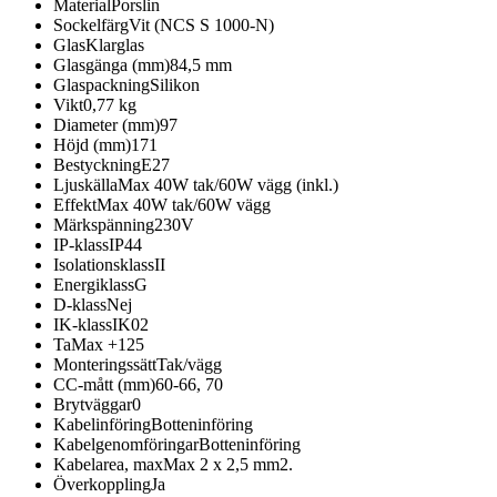
Material
Porslin
Sockelfärg
Vit (NCS S 1000-N)
Glas
Klarglas
Glasgänga (mm)
84,5 mm
Glaspackning
Silikon
Vikt
0,77 kg
Diameter (mm)
97
Höjd (mm)
171
Bestyckning
E27
Ljuskälla
Max 40W tak/60W vägg (inkl.)
Effekt
Max 40W tak/60W vägg
Märkspänning
230V
IP-klass
IP44
Isolationsklass
II
Energiklass
G
D-klass
Nej
IK-klass
IK02
Ta
Max +125
Monteringssätt
Tak/vägg
CC-mått (mm)
60-66, 70
Brytväggar
0
Kabelinföring
Botteninföring
Kabelgenomföringar
Botteninföring
Kabelarea, max
Max 2 x 2,5 mm2.
Överkoppling
Ja