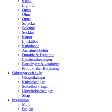
Klack
Light On
Open
Ohm
Opus
Smycka
Solenne
Socklar
Kupor
Ljuskällor
Kulodosor
Armaturtillbehör
Durable & Dynamic
Lysrörsutfasningen
Broschyrer & kataloger
Produktfilter Belysning
Säkringar och skåp
Gängsäkringar
Knivsäkringar
Solcellssäkringar
Högeffektsäkringar
Skåp
Inspiration
Miljö
Projekt