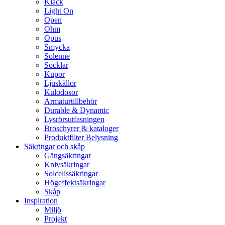
Klack
Light On
Open
Ohm
Opus
Smycka
Solenne
Socklar
Kupor
Ljuskällor
Kulodosor
Armaturtillbehör
Durable & Dynamic
Lysrörsutfasningen
Broschyrer & kataloger
Produktfilter Belysning
Säkringar och skåp
Gängsäkringar
Knivsäkringar
Solcellssäkringar
Högeffektsäkringar
Skåp
Inspiration
Miljö
Projekt