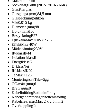
Material
Porslin
Sockelfärg
Brun (NCS 7810-Y66R)
Glas
Klarglas
Glasgänga (mm)
84,5 mm
Glaspackning
Silikon
Vikt
0,915 kg
Diameter (mm)
98
Höjd (mm)
168
Bestyckning
E27
Ljuskälla
Max 40W (inkl.)
Effekt
Max 40W
Märkspänning
230V
IP-klass
IP44
Isolationsklass
II
Energiklass
G
D-klass
Nej
IK-klass
IK02
Ta
Max +125
Monteringssätt
Tak/vägg
CC-mått (mm)
61
Brytväggar
0
Kabelinföring
Botteninföring
Kabelgenomföringar
Botteninföring
Kabelarea, max
Max 2 x 2,5 mm2
Överkoppling
Ja