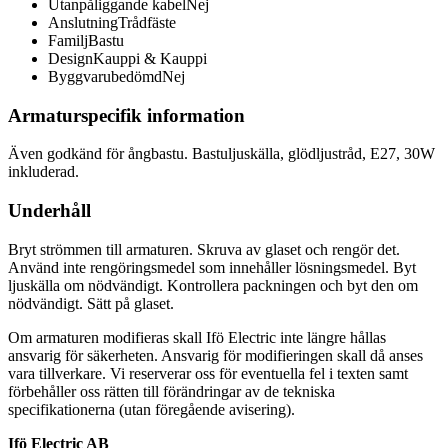
Utanpåliggande kabel
Nej
Anslutning
Trådfäste
Familj
Bastu
Design
Kauppi & Kauppi
Byggvarubedömd
Nej
Armaturspecifik information
Även godkänd för ångbastu. Bastuljuskälla, glödljustråd, E27, 30W
inkluderad.
Underhåll
Bryt strömmen till armaturen. Skruva av glaset och rengör det.
Använd inte rengöringsmedel som innehåller lösningsmedel. Byt
ljuskälla om nödvändigt. Kontrollera packningen och byt den om
nödvändigt. Sätt på glaset.
Om armaturen modifieras skall Ifö Electric inte längre hållas
ansvarig för säkerheten. Ansvarig för modifieringen skall då anses
vara tillverkare. Vi reserverar oss för eventuella fel i texten samt
förbehåller oss rätten till förändringar av de tekniska
specifikationerna (utan föregående avisering).
Ifö Electric AB