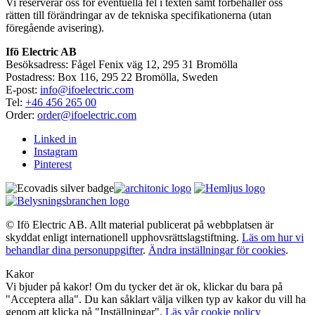
Vi reserverar oss för eventuella fel i texten samt förbehåller oss
rätten till förändringar av de tekniska specifikationerna (utan
föregående avisering).
Ifö Electric AB
Besöksadress: Fågel Fenix väg 12, 295 31 Bromölla
Postadress: Box 116, 295 22 Bromölla, Sweden
E-post:
info@ifoelectric.com
Tel:
+46 456 265 00
Order:
order@ifoelectric.com
Linked in
Instagram
Pinterest
© Ifö Electric AB. Allt material publicerat på webbplatsen är
skyddat enligt internationell upphovsrättslagstiftning.
Läs om hur vi
behandlar dina personuppgifter
.
Ändra inställningar för cookies
.
Kakor
Vi bjuder på kakor! Om du tycker det är ok, klickar du bara på
"Acceptera alla". Du kan såklart välja vilken typ av kakor du vill ha
genom att klicka på "Inställningar".
Läs vår cookie policy