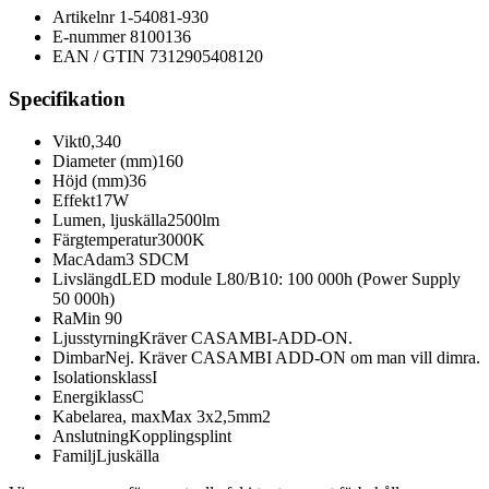
Artikelnr
1-54081-930
E-nummer
8100136
EAN / GTIN
7312905408120
Specifikation
Vikt
0,340
Diameter (mm)
160
Höjd (mm)
36
Effekt
17W
Lumen, ljuskälla
2500lm
Färgtemperatur
3000K
MacAdam
3 SDCM
Livslängd
LED module L80/B10: 100 000h (Power Supply
50 000h)
Ra
Min 90
Ljusstyrning
Kräver CASAMBI-ADD-ON.
Dimbar
Nej. Kräver CASAMBI ADD-ON om man vill dimra.
Isolationsklass
I
Energiklass
C
Kabelarea, max
Max 3x2,5mm2
Anslutning
Kopplingsplint
Familj
Ljuskälla