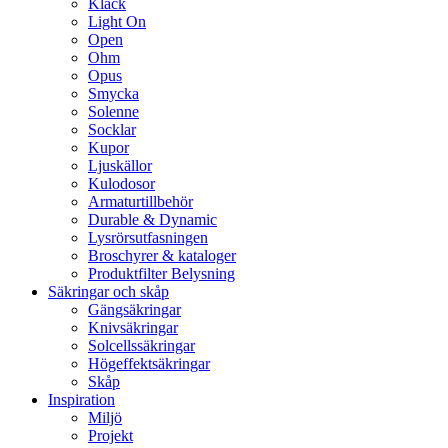
Klack
Light On
Open
Ohm
Opus
Smycka
Solenne
Socklar
Kupor
Ljuskällor
Kulodosor
Armaturtillbehör
Durable & Dynamic
Lysrörsutfasningen
Broschyrer & kataloger
Produktfilter Belysning
Säkringar och skåp
Gängsäkringar
Knivsäkringar
Solcellssäkringar
Högeffektsäkringar
Skåp
Inspiration
Miljö
Projekt