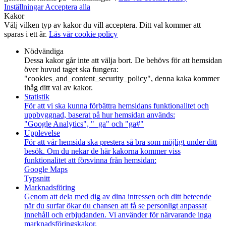
Inställningar
Acceptera alla
Kakor
Välj vilken typ av kakor du vill acceptera. Ditt val kommer att
sparas i ett år.
Läs vår cookie policy
Nödvändiga
Dessa kakor går inte att välja bort. De behövs för att hemsidan
över huvud taget ska fungera:
"cookies_and_content_security_policy", denna kaka kommer
ihåg ditt val av kakor.
Statistik
För att vi ska kunna förbättra hemsidans funktionalitet och
uppbyggnad, baserat på hur hemsidan används:
"Google Analytics", "_ga" och "ga#"
Upplevelse
För att vår hemsida ska prestera så bra som möjligt under ditt
besök. Om du nekar de här kakorna kommer viss
funktionalitet att försvinna från hemsidan:
Google Maps
Typsnitt
Marknadsföring
Genom att dela med dig av dina intressen och ditt beteende
när du surfar ökar du chansen att få se personligt anpassat
innehåll och erbjudanden. Vi använder för närvarande inga
marknadsföringskakor.