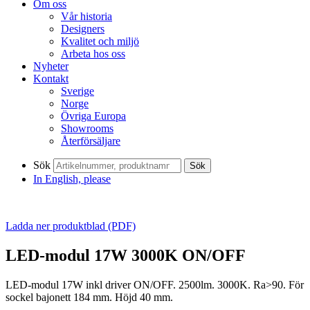
Om oss
Vår historia
Designers
Kvalitet och miljö
Arbeta hos oss
Nyheter
Kontakt
Sverige
Norge
Övriga Europa
Showrooms
Återförsäljare
Sök
Sök
In English, please
Ladda ner produktblad (PDF)
LED-modul 17W 3000K ON/OFF
LED-modul 17W inkl driver ON/OFF. 2500lm. 3000K. Ra>90. För
sockel bajonett 184 mm. Höjd 40 mm.