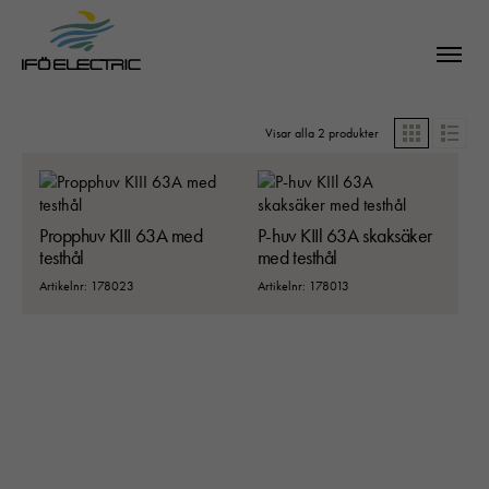
Visar alla 2 produkter
Grid
List
Propphuv KIII 63A med
P-huv KIIl 63A skaksäker
testhål
med testhål
Artikelnr: 178023
Artikelnr: 178013
SÖK