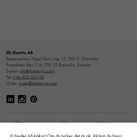
Ifö Electric AB
Besöksadress: Fågel Fenix väg 12, 295 31 Bromölla
Postadress: Box 116, 295 22 Bromölla, Sweden
E-post:
info@ifoelectric.com
Tel:
+46 456 265 00
Order:
order@ifoelectric.com
Vi bjuder på kakor! Om du tycker det är ok, klickar du bara