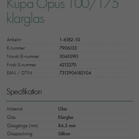
Kupa Opus 100/175
klarglas
Artikelnr
1-6182-10
E-nummer
7906133
Norskt El-nummer
3041090
Finskt S-nummer
4212270
EAN / GTIN
7312906182104
Specifikation
Material
Glas
Glas
Klarglas
Glasgänga (mm)
84,5 mm
Glaspackning
Silikon