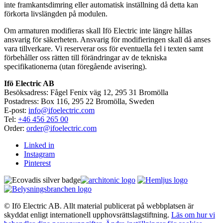
inte framkantsdimring eller automatisk inställning då detta kan
förkorta livslängden på modulen.
Om armaturen modifieras skall Ifö Electric inte längre hållas
ansvarig för säkerheten. Ansvarig för modifieringen skall då anses
vara tillverkare. Vi reserverar oss för eventuella fel i texten samt
förbehåller oss rätten till förändringar av de tekniska
specifikationerna (utan föregående avisering).
Ifö Electric AB
Besöksadress: Fågel Fenix väg 12, 295 31 Bromölla
Postadress: Box 116, 295 22 Bromölla, Sweden
E-post:
info@ifoelectric.com
Tel:
+46 456 265 00
Order:
order@ifoelectric.com
Linked in
Instagram
Pinterest
© Ifö Electric AB. Allt material publicerat på webbplatsen är
skyddat enligt internationell upphovsrättslagstiftning.
Läs om hur vi