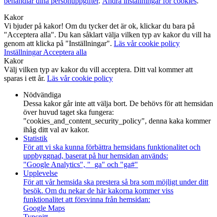
behandlar dina personuppgifter
.
Ändra inställningar för cookies
.
Kakor
Vi bjuder på kakor! Om du tycker det är ok, klickar du bara på
"Acceptera alla". Du kan såklart välja vilken typ av kakor du vill ha
genom att klicka på "Inställningar".
Läs vår cookie policy
Inställningar
Acceptera alla
Kakor
Välj vilken typ av kakor du vill acceptera. Ditt val kommer att
sparas i ett år.
Läs vår cookie policy
Nödvändiga
Dessa kakor går inte att välja bort. De behövs för att hemsidan
över huvud taget ska fungera:
"cookies_and_content_security_policy", denna kaka kommer
ihåg ditt val av kakor.
Statistik
För att vi ska kunna förbättra hemsidans funktionalitet och
uppbyggnad, baserat på hur hemsidan används:
"Google Analytics", "_ga" och "ga#"
Upplevelse
För att vår hemsida ska prestera så bra som möjligt under ditt
besök. Om du nekar de här kakorna kommer viss
funktionalitet att försvinna från hemsidan:
Google Maps
Typsnitt