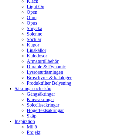
Klack
Light On
Open
Ohm
Opus
Smycka
Solenne
Socklar
Kupor
Ljuskällor
Kulodosor
Armaturtillbehör
Durable & Dynamic
Lysrörsutfasningen
Broschyrer & kataloger
Produktfilter Belysning
Säkringar och skåp
Gängsäkringar
Knivsäkringar
Solcellssäkringar
Högeffektsäkringar
Skåp
Inspiration
Miljö
Projekt