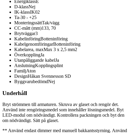
Energiklass
E
D-klass
Nej
IK-klass
IK02
Ta
-30 - +25
Monteringssätt
Tak/vägg
CC-mått (mm)
133, 70
Brytväggar
3
Kabelinföring
Botteninföring
Kabelgenomföringar
Botteninföring
Kabelarea, max
Max 3 x 2,5 mm2
Överkoppling
Ja
Utanpåliggande kabel
Ja
Anslutning
Kopplingsplint
Familj
Aton
Design
Håkan Svennesson SD
Byggvarubedömd
Nej
Underhåll
Bryt strömmen till armaturen. Skruva av glaset och rengör det.
Använd inte rengöringsmedel som innehåller lösningsmedel. Byt
LED-modul om nödvändigt. Kontrollera packningen och byt den
om nödvändigt. Sätt på glaset.
** Använd endast dimmer med manuell bakkantsstyrning. Använd