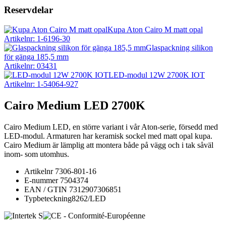
Reservdelar
Kupa Aton Cairo M matt opal
Artikelnr: 1-6196-30
Glaspackning silikon
för gänga 185,5 mm
Artikelnr: 03431
LED-modul 12W 2700K IOT
Artikelnr: 1-54064-927
Cairo Medium LED 2700K
Cairo Medium LED, en större variant i vår Aton-serie, försedd med
LED-modul. Armaturen har keramisk sockel med matt opal kupa.
Cairo Medium är lämplig att montera både på vägg och i tak såväl
inom- som utomhus.
Artikelnr
7306-801-16
E-nummer
7504374
EAN / GTIN
7312907306851
Typbeteckning
8262/LED