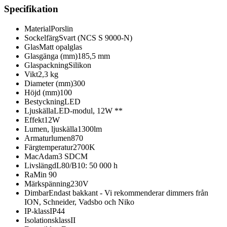
Specifikation
Material
Porslin
Sockelfärg
Svart (NCS S 9000-N)
Glas
Matt opalglas
Glasgänga (mm)
185,5 mm
Glaspackning
Silikon
Vikt
2,3 kg
Diameter (mm)
300
Höjd (mm)
100
Bestyckning
LED
Ljuskälla
LED-modul, 12W **
Effekt
12W
Lumen, ljuskälla
1300lm
Armaturlumen
870
Färgtemperatur
2700K
MacAdam
3 SDCM
Livslängd
L80/B10: 50 000 h
Ra
Min 90
Märkspänning
230V
Dimbar
Endast bakkant - Vi rekommenderar dimmers från
ION, Schneider, Vadsbo och Niko
IP-klass
IP44
Isolationsklass
II