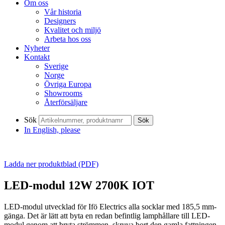
Om oss
Vår historia
Designers
Kvalitet och miljö
Arbeta hos oss
Nyheter
Kontakt
Sverige
Norge
Övriga Europa
Showrooms
Återförsäljare
Sök
Sök
In English, please
Ladda ner produktblad (PDF)
LED-modul 12W 2700K IOT
LED-modul utvecklad för Ifö Electrics alla socklar med 185,5 mm-
gänga. Det är lätt att byta en redan befintlig lamphållare till LED-
modul genom att bryta strömmen, skruva bort den gamla fattningen