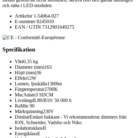
och sätta i LED-modulen.
Artikelnr
1-54064-927
E-nummer
8245010
EAN / GTIN
7312901649275
Specifikation
Vikt
0,35 kg
Diameter (mm)
163
Höjd (mm)
36
Effekt
12W
Lumen, ljuskälla
1300lm
Färgtemperatur
2700K
MacAdam
3 SDCM
Livslängd
L80/B10: 50 000 h
Ra
Min 90
Märkspänning
230V
Dimbar
Endast bakkant - Vi rekommenderar dimmers från
ION, Schneider, Vadsbo och Niko
Isolationsklass
II
Energiklass
E