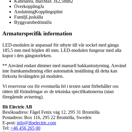
Kabelarea, max
Max 3x2,5mm2
Överkoppling
Ja
Anslutning
Kopplingsplint
Familj
Ljuskälla
Byggvarubedömd
Ja
Armaturspecifik information
LED-modulen är anpassad för utbyte till vår sockel med gänga
185,5 mm med höjden 40 mm. LED-modulen fungerar med alla
kupor i den gängstorleken.
** Använd endast dimmer med manuell bakkantsstyrning. Använd
inte framkantsdimring eller automatisk inställning då detta kan
förkorta livslängden på modulen.
Vi reserverar oss för eventuella fel i texten samt förbehåller oss
rätten till förändringar av de tekniska specifikationerna (utan
föregående avisering).
Ifö Electric AB
Besöksadress: Fågel Fenix väg 12, 295 31 Bromölla
Postadress: Box 116, 295 22 Bromölla, Sweden
E-post:
info@ifoelectric.com
Tel:
+46 456 265 00