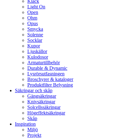
Klack
Light On
Open
Ohm
Opus
Smycka
Solenne
Socklar
Kupor
Ljuskällor
Kulodosor
Armaturtillbehör
Durable & Dynamic
Lysrörsutfasningen
Broschyrer & kataloger
Produktfilter Belysning
Säkringar och skåp
Gängsäkringar
Knivsäkringar
Solcellssäkringar
Högeffektsäkringar
Skåp
Inspiration
Miljö
Projekt