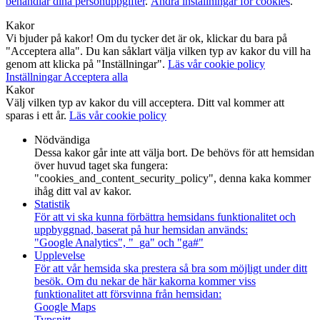
behandlar dina personuppgifter
.
Ändra inställningar för cookies
.
Kakor
Vi bjuder på kakor! Om du tycker det är ok, klickar du bara på
"Acceptera alla". Du kan såklart välja vilken typ av kakor du vill ha
genom att klicka på "Inställningar".
Läs vår cookie policy
Inställningar
Acceptera alla
Kakor
Välj vilken typ av kakor du vill acceptera. Ditt val kommer att
sparas i ett år.
Läs vår cookie policy
Nödvändiga
Dessa kakor går inte att välja bort. De behövs för att hemsidan
över huvud taget ska fungera:
"cookies_and_content_security_policy", denna kaka kommer
ihåg ditt val av kakor.
Statistik
För att vi ska kunna förbättra hemsidans funktionalitet och
uppbyggnad, baserat på hur hemsidan används:
"Google Analytics", "_ga" och "ga#"
Upplevelse
För att vår hemsida ska prestera så bra som möjligt under ditt
besök. Om du nekar de här kakorna kommer viss
funktionalitet att försvinna från hemsidan:
Google Maps
Typsnitt