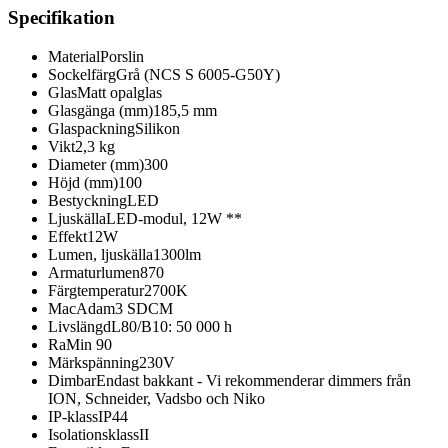
Specifikation
Material
Porslin
Sockelfärg
Grå (NCS S 6005-G50Y)
Glas
Matt opalglas
Glasgänga (mm)
185,5 mm
Glaspackning
Silikon
Vikt
2,3 kg
Diameter (mm)
300
Höjd (mm)
100
Bestyckning
LED
Ljuskälla
LED-modul, 12W **
Effekt
12W
Lumen, ljuskälla
1300lm
Armaturlumen
870
Färgtemperatur
2700K
MacAdam
3 SDCM
Livslängd
L80/B10: 50 000 h
Ra
Min 90
Märkspänning
230V
Dimbar
Endast bakkant - Vi rekommenderar dimmers från
ION, Schneider, Vadsbo och Niko
IP-klass
IP44
Isolationsklass
II