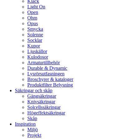
Klack
Light On
Open
Ohm
Opus
Smycka
Solenne
Socklar
Kupor
Ljuskällor
Kulodosor
Armaturtillbehör
Durable & Dynamic
Lysrörsutfasningen
Broschyrer & kataloger
Produktfilter Belysning
Säkringar och skåp
Gängsäkringar
Knivsäkringar
Solcellssäkringar
Högeffektsäkringar
Skåp
Inspiration
Miljö
Projekt