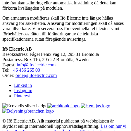
inte framkantsdimring eller automatisk inställning då detta kan
förkorta livslängden på modulen.
Om armaturen modifieras skall Ifö Electric inte längre hållas
ansvarig för säkerheten. Ansvarig för modifieringen skall då anses
vara tillverkare. Vi reserverar oss för eventuella fel i texten samt
förbehåller oss rätten till förändringar av de tekniska
specifikationerna (utan föregående avisering).
Ifö Electric AB
Besöksadress: Fågel Fenix väg 12, 295 31 Bromölla
Postadress: Box 116, 295 22 Bromölla, Sweden
E-post:
info@ifoelectric.com
Tel:
+46 456 265 00
Order:
order@ifoelectric.com
Linked in
Instagram
Pinterest
© Ifö Electric AB. Allt material publicerat på webbplatsen är
skyddat enligt internationell upphovsrättslagstiftning.
Läs om hur vi