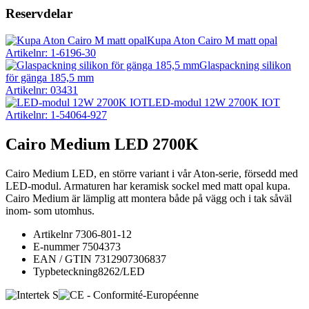
Reservdelar
Kupa Aton Cairo M matt opal
Artikelnr: 1-6196-30
Glaspackning silikon
för gänga 185,5 mm
Artikelnr: 03431
LED-modul 12W 2700K IOT
Artikelnr: 1-54064-927
Cairo Medium LED 2700K
Cairo Medium LED, en större variant i vår Aton-serie, försedd med
LED-modul. Armaturen har keramisk sockel med matt opal kupa.
Cairo Medium är lämplig att montera både på vägg och i tak såväl
inom- som utomhus.
Artikelnr
7306-801-12
E-nummer
7504373
EAN / GTIN
7312907306837
Typbeteckning
8262/LED