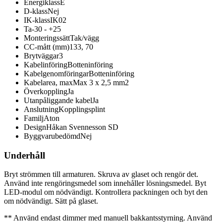
Energiklass
E
D-klass
Nej
IK-klass
IK02
Ta
-30 - +25
Monteringssätt
Tak/vägg
CC-mått (mm)
133, 70
Brytväggar
3
Kabelinföring
Botteninföring
Kabelgenomföringar
Botteninföring
Kabelarea, max
Max 3 x 2,5 mm2
Överkoppling
Ja
Utanpåliggande kabel
Ja
Anslutning
Kopplingsplint
Familj
Aton
Design
Håkan Svennesson SD
Byggvarubedömd
Nej
Underhåll
Bryt strömmen till armaturen. Skruva av glaset och rengör det.
Använd inte rengöringsmedel som innehåller lösningsmedel. Byt
LED-modul om nödvändigt. Kontrollera packningen och byt den
om nödvändigt. Sätt på glaset.
** Använd endast dimmer med manuell bakkantsstyrning. Använd