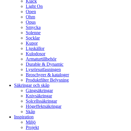
Klack
Light On
Open
Ohm
Opus
Smycka
Solenne
Socklar
Kupor
Ljuskällor
Kulodosor
Armaturtillbehör
Durable & Dynamic
Lysrörsutfasningen
Broschyrer & kataloger
Produktfilter Belysning
Säkringar och skåp
Gängsäkringar
Knivsäkringar
Solcellssäkringar
Högeffektsäkringar
Skåp
Inspiration
Miljö
Projekt