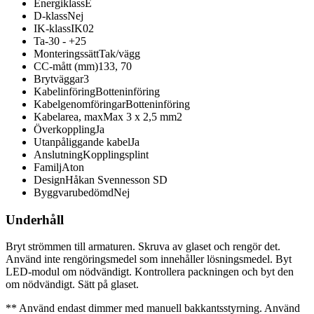
Energiklass
E
D-klass
Nej
IK-klass
IK02
Ta
-30 - +25
Monteringssätt
Tak/vägg
CC-mått (mm)
133, 70
Brytväggar
3
Kabelinföring
Botteninföring
Kabelgenomföringar
Botteninföring
Kabelarea, max
Max 3 x 2,5 mm2
Överkoppling
Ja
Utanpåliggande kabel
Ja
Anslutning
Kopplingsplint
Familj
Aton
Design
Håkan Svennesson SD
Byggvarubedömd
Nej
Underhåll
Bryt strömmen till armaturen. Skruva av glaset och rengör det.
Använd inte rengöringsmedel som innehåller lösningsmedel. Byt
LED-modul om nödvändigt. Kontrollera packningen och byt den
om nödvändigt. Sätt på glaset.
** Använd endast dimmer med manuell bakkantsstyrning. Använd