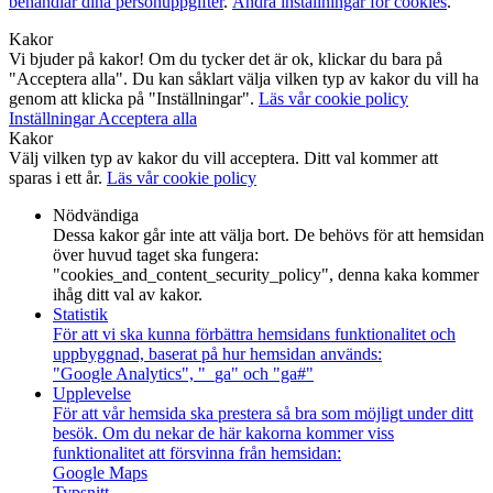
behandlar dina personuppgifter
.
Ändra inställningar för cookies
.
Kakor
Vi bjuder på kakor! Om du tycker det är ok, klickar du bara på
"Acceptera alla". Du kan såklart välja vilken typ av kakor du vill ha
genom att klicka på "Inställningar".
Läs vår cookie policy
Inställningar
Acceptera alla
Kakor
Välj vilken typ av kakor du vill acceptera. Ditt val kommer att
sparas i ett år.
Läs vår cookie policy
Nödvändiga
Dessa kakor går inte att välja bort. De behövs för att hemsidan
över huvud taget ska fungera:
"cookies_and_content_security_policy", denna kaka kommer
ihåg ditt val av kakor.
Statistik
För att vi ska kunna förbättra hemsidans funktionalitet och
uppbyggnad, baserat på hur hemsidan används:
"Google Analytics", "_ga" och "ga#"
Upplevelse
För att vår hemsida ska prestera så bra som möjligt under ditt
besök. Om du nekar de här kakorna kommer viss
funktionalitet att försvinna från hemsidan:
Google Maps
Typsnitt