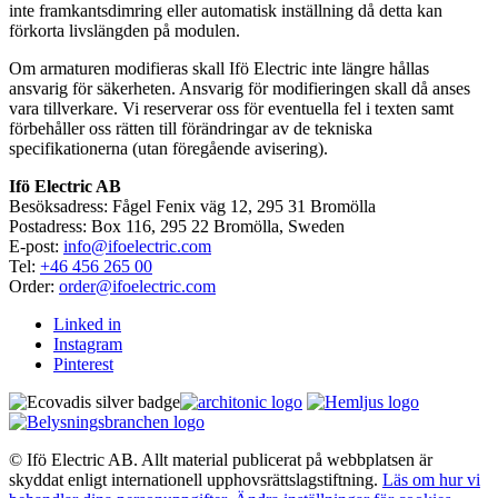
inte framkantsdimring eller automatisk inställning då detta kan
förkorta livslängden på modulen.
Om armaturen modifieras skall Ifö Electric inte längre hållas
ansvarig för säkerheten. Ansvarig för modifieringen skall då anses
vara tillverkare. Vi reserverar oss för eventuella fel i texten samt
förbehåller oss rätten till förändringar av de tekniska
specifikationerna (utan föregående avisering).
Ifö Electric AB
Besöksadress: Fågel Fenix väg 12, 295 31 Bromölla
Postadress: Box 116, 295 22 Bromölla, Sweden
E-post:
info@ifoelectric.com
Tel:
+46 456 265 00
Order:
order@ifoelectric.com
Linked in
Instagram
Pinterest
© Ifö Electric AB. Allt material publicerat på webbplatsen är
skyddat enligt internationell upphovsrättslagstiftning.
Läs om hur vi