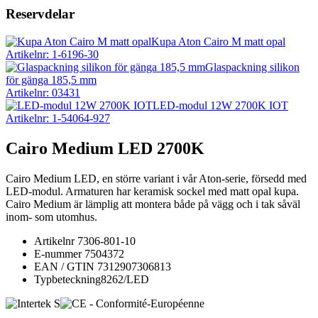
Reservdelar
Kupa Aton Cairo M matt opal
Artikelnr: 1-6196-30
Glaspackning silikon
för gänga 185,5 mm
Artikelnr: 03431
LED-modul 12W 2700K IOT
Artikelnr: 1-54064-927
Cairo Medium LED 2700K
Cairo Medium LED, en större variant i vår Aton-serie, försedd med
LED-modul. Armaturen har keramisk sockel med matt opal kupa.
Cairo Medium är lämplig att montera både på vägg och i tak såväl
inom- som utomhus.
Artikelnr
7306-801-10
E-nummer
7504372
EAN / GTIN
7312907306813
Typbeteckning
8262/LED