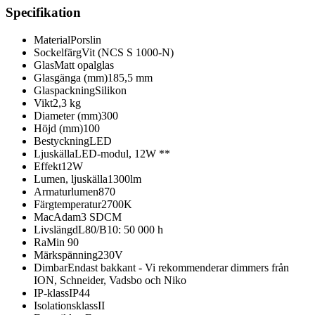
Specifikation
Material
Porslin
Sockelfärg
Vit (NCS S 1000-N)
Glas
Matt opalglas
Glasgänga (mm)
185,5 mm
Glaspackning
Silikon
Vikt
2,3 kg
Diameter (mm)
300
Höjd (mm)
100
Bestyckning
LED
Ljuskälla
LED-modul, 12W **
Effekt
12W
Lumen, ljuskälla
1300lm
Armaturlumen
870
Färgtemperatur
2700K
MacAdam
3 SDCM
Livslängd
L80/B10: 50 000 h
Ra
Min 90
Märkspänning
230V
Dimbar
Endast bakkant - Vi rekommenderar dimmers från
ION, Schneider, Vadsbo och Niko
IP-klass
IP44
Isolationsklass
II