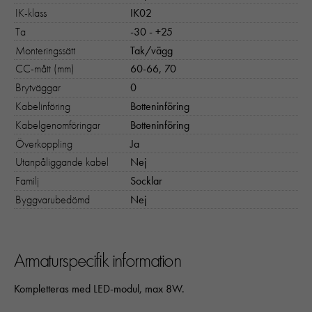
IK-klass
IK02
Ta
-30 - +25
Monteringssätt
Tak/vägg
CC-mått (mm)
60-66, 70
Brytväggar
0
Kabelinföring
Botteninföring
Kabelgenomföringar
Botteninföring
Överkoppling
Ja
Utanpåliggande kabel
Nej
Familj
Socklar
Byggvarubedömd
Nej
Armaturspecifik information
Kompletteras med LED-modul, max 8W.