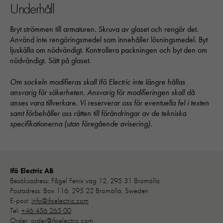
Underhåll
Bryt strömmen till armaturen. Skruva av glaset och rengör det.
Använd inte rengöringsmedel som innehåller lösningsmedel. Byt
ljuskälla om nödvändigt. Kontrollera packningen och byt den om
nödvändigt. Sätt på glaset.
Nödvändiga
Dessa kakor går inte att välja bort. 
Om sockeln modifieras skall Ifö Electric inte längre hållas
behövs för att hemsidan över huvud t
ansvarig för säkerheten. Ansvarig för modifieringen skall då
ska fungera:
anses vara tillverkare. Vi reserverar oss för eventuella fel i texten
"cookies_and_content_security_poli
samt förbehåller oss rätten till förändringar av de tekniska
denna kaka kommer ihåg ditt val av
specifikationerna (utan föregående avisering).
kakor.
Statistik
Ifö Electric AB
För att vi ska
Besöksadress: Fågel Fenix väg 12, 295 31 Bromölla
kunna
Postadress: Box 116, 295 22 Bromölla, Sweden
förbättra
E-post:
info@ifoelectric.com
hemsidans
Tel:
+46 456 265 00
funktionalitet
Order:
order@ifoelectric.com