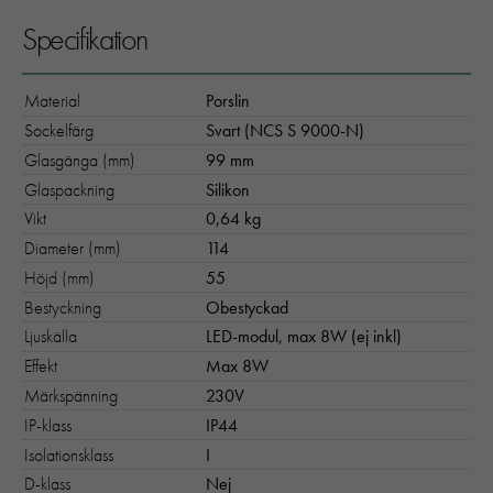
Specifikation
Material
Porslin
Sockelfärg
Svart (NCS S 9000-N)
Glasgänga (mm)
99 mm
Glaspackning
Silikon
Vikt
0,64 kg
Diameter (mm)
114
Höjd (mm)
55
Bestyckning
Obestyckad
Ljuskälla
LED-modul, max 8W (ej inkl)
Effekt
Max 8W
Märkspänning
230V
IP-klass
IP44
Isolationsklass
I
D-klass
Nej