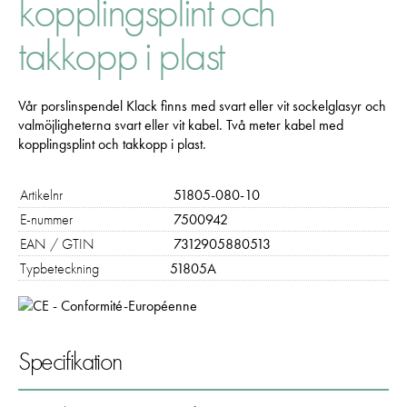
kopplingsplint och
takkopp i plast
Vår porslinspendel Klack finns med svart eller vit sockelglasyr och
valmöjligheterna svart eller vit kabel. Två meter kabel med
kopplingsplint och takkopp i plast.
Nödvändiga
Dessa kakor går inte att välja bort. De
Artikelnr
51805-080-10
behövs för att hemsidan över huvud taget
E-nummer
7500942
ska fungera:
EAN / GTIN
7312905880513
"cookies_and_content_security_policy",
Typbeteckning
51805A
denna kaka kommer ihåg ditt val av
kakor.
Statistik
Specifikation
För att vi ska
kunna