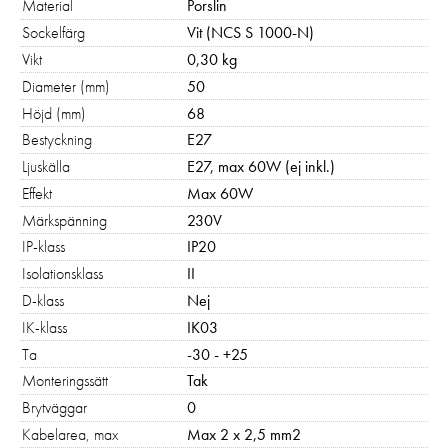
förbättra
Material
Porslin
hemsidans
Sockelfärg
Vit (NCS S 1000-N)
funktionalitet
Vikt
0,30 kg
och
Diameter (mm)
50
uppbyggnad,
baserat på
Höjd (mm)
68
hur hemsidan
Bestyckning
E27
används:
Ljuskälla
E27, max 60W (ej inkl.)
"Google
Effekt
Max 60W
Analytics",
"_ga" och
Märkspänning
230V
"ga#"
IP-klass
IP20
Isolationsklass
II
D-klass
Nej
Upplevelse
För att vår
IK-klass
IK03
hemsida ska
Ta
-30 - +25
prestera så
Monteringssätt
Tak
bra som
Brytväggar
0
möjligt under
ditt besök.
Kabelarea, max
Max 2 x 2,5 mm2