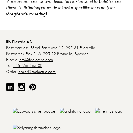
Vi reserverar oss för eventuella fel i texten samt förbehåller oss
erbjudanden. Vi
rätten till förändringar av de tekniska specifikationerna (utan
använder för
föregående avisering).
närvarande inga
marknadsföringskakor.
Ifö Electric AB
Besöksadress: Fågel Fenix väg 12, 295 31 Bromölla
Postadress: Box 116, 295 22 Bromölla, Sweden
E-post:
info@ifoelectric.com
Tel:
+46 456 265 00
Order:
order@ifoelectric.com