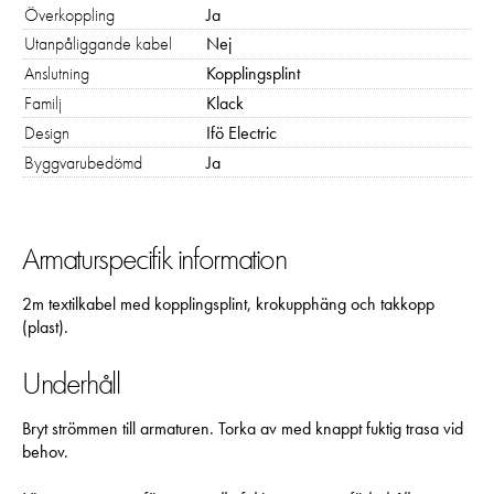
Om du nekar
Överkoppling
Ja
de här
Utanpåliggande kabel
Nej
kakorna
Anslutning
Kopplingsplint
kommer viss
funktionalitet
Familj
Klack
att försvinna
Design
Ifö Electric
från
Byggvarubedömd
Ja
hemsidan:
Google
Maps
Typsnitt
Armaturspecifik information
2m textilkabel med kopplingsplint, krokupphäng och takkopp
Marknadsföring
(plast).
Genom att dela med
dig av dina intressen
Underhåll
och ditt beteende när
du surfar ökar du
Bryt strömmen till armaturen. Torka av med knappt fuktig trasa vid
chansen att få se
behov.
personligt anpassat
innehåll och