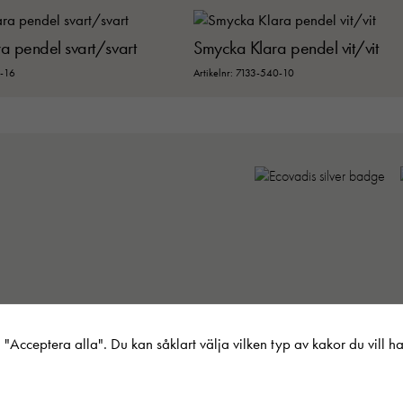
a pendel svart/svart
Smycka Klara pendel vit/vit
6-16
Artikelnr: 7133-540-10
ic AB. Allt material publicerat på webbplatsen är skyddat enligt internationell
"Acceptera alla". Du kan såklart välja vilken typ av kakor du vill h
Nödvändiga
Dessa kakor går inte att välja bor