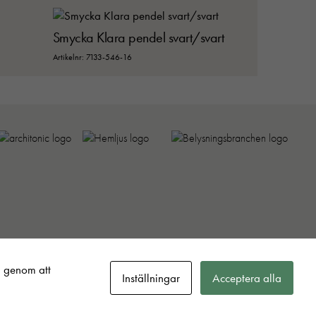
Smycka Klara pendel svart/svart
Artikelnr: 7133-546-16
 upphovsrättslagstiftning.
Läs om hur vi behandlar dina personuppgifter
.
Ändra inställningar för cookies
.
a genom att
Inställningar
Acceptera alla
t. De