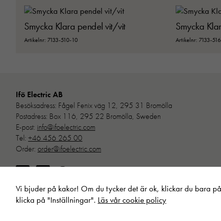
Smycka Klara pendel vit/vit
Smycka Klar
Artikelnr: 7133-510-10
Artikelnr: 7133-51
Ifö Electric AB
Besöksadress: Fågel Fenix väg 12, 295 31 Bromölla
Postadress: Box 116, 295 22 Bromölla, Sweden
E-post:
info@ifoelectric.com
Tel:
+46 456 265 00
Order:
order@ifoelectric.com
© Ifö Electr
Vi bjuder på kakor! Om du tycker det är ok, klickar du bara på 
klicka på "Inställningar".
Läs vår cookie policy