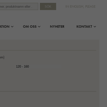
IN ENGLISH, PLEASE
SÖK
ATION
OM OSS
NYHETER
KONTAKT
mm)