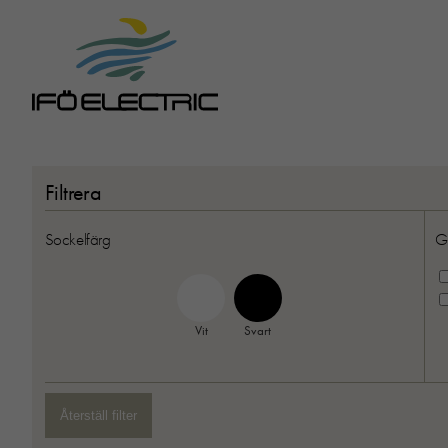
Filtrera
Sockelfärg
G
Vit
Svart